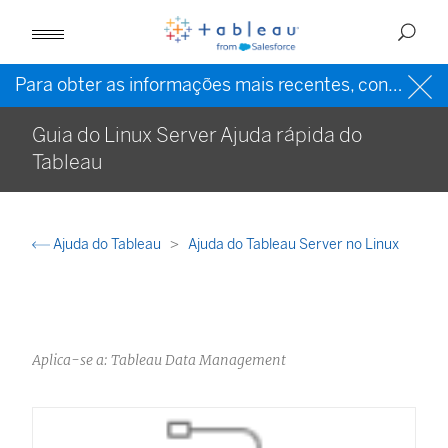
Para obter as informações mais recentes, consulte a
Guia do Linux Server Ajuda rápida do
Tableau
Ajuda do Tableau
Ajuda do Tableau Server no Linux
Aplica-se a: Tableau Data Management