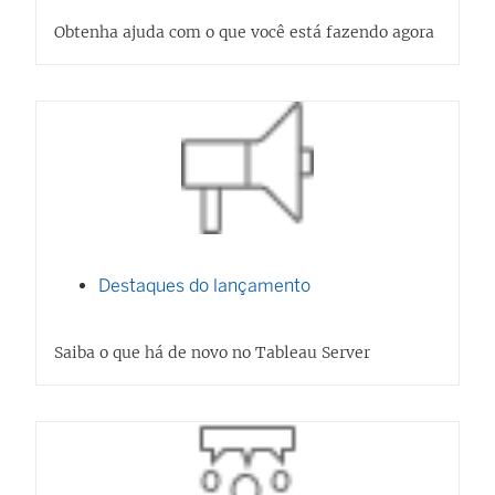
m
Obtenha ajuda com o que você está fazendo agora
n
o
v
a
j
a
n
e
Destaques do lançamento
l
a
Saiba o que há de novo no Tableau Server
)