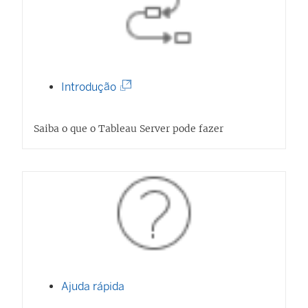
(
Introdução
O
l
Saiba o que o Tableau Server pode fazer
i
n
k
a
b
r
e
Ajuda rápida
e