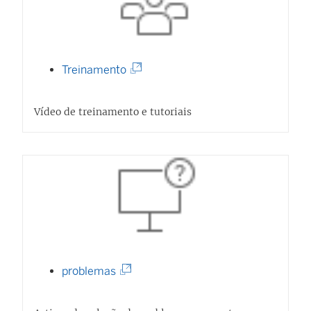
(
Treinamento
O
l
Vídeo de treinamento e tutoriais
i
n
k
a
b
r
e
(
problemas
e
O
m