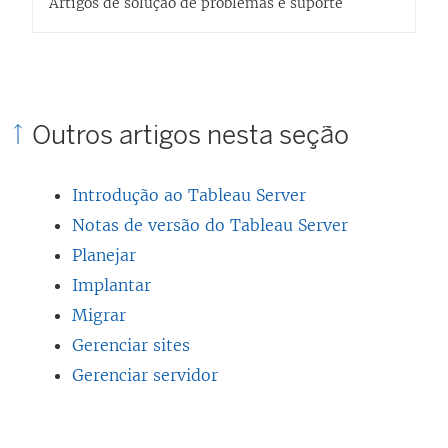
l
Artigos de solução de problemas e suporte
n
i
o
n
v
k
a
a
Outros artigos nesta seção
j
b
a
r
n
Introdução ao Tableau Server
e
e
Notas de versão do Tableau Server
e
l
Planejar
m
a
Implantar
n
)
Migrar
o
Gerenciar sites
v
Gerenciar servidor
a
j