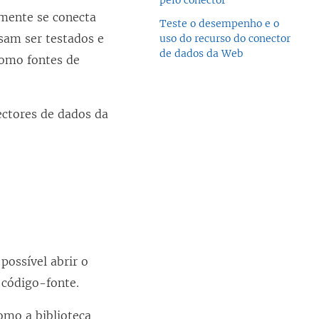
pelo conector
mente se conecta
Teste o desempenho e o
sam ser testados e
uso do recurso do conector
de dados da Web
como fontes de
ectores de dados da
possível abrir o
 código-fonte.
como a biblioteca