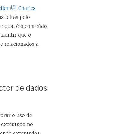
(
dler
,
Charles
O
s feitas pelo
l
 e qual é o conteúdo
i
arantir que o
n
e relacionados à
k
a
b
r
ctor de dados
e
e
m
orar o uso de
n
 executado no
o
sendo executados.
v