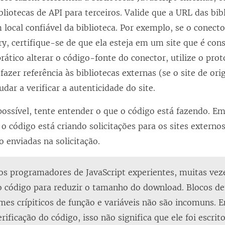
bliotecas de API para terceiros. Valide que a URL das bib
local confiável da biblioteca. Por exemplo, se o conector
ry, certifique-se de que ela esteja em um site que é con
prático alterar o código-fonte do conector, utilize o pro
 fazer referência às bibliotecas externas (se o site de or
dar a verificar a autenticidade do site.
ssível, tente entender o que o código está fazendo. Em 
 código está criando solicitações para os sites externos
 enviadas na solicitação.
 os programadores de JavaScript experientes, muitas v
 código para reduzir o tamanho do download. Blocos de
es crípiticos de função e variáveis não são incomuns. 
erificação do código, isso não significa que ele foi escrit