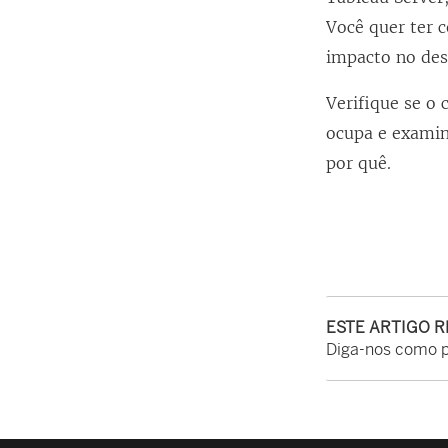
Você quer ter 
v
impacto no des
a
j
Verifique se o 
a
ocupa e examin
n
por quê.
e
l
a
)
ESTE ARTIGO 
Diga-nos como 