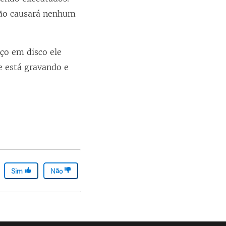
 não causará nenhum
a
j
a
aço em disco ele
n
e está gravando e
e
l
a
)
Sim
Não