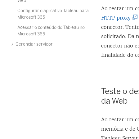
Web
Ao testar um 
Configurar o aplicativo Tableau para
(
Microsoft 365
HTTP proxy
O
conector. Tente
Acessar o conteúdo do Tableau no
Microsoft 365
l
solicitado. Da
Gerenciar servidor
i
conector não e
n
finalidade do c
k
a
b
Teste o d
r
da Web
e
e
Ao testar um c
m
memória e de C
n
Tableau Server
o