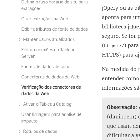
Definir o fuso horário do site para
jQuery ou as bi
extrações
aponta para um 
Criar extrações na Web
biblioteca jQue
Exibir atributos de fonte de dados
seguro. Se for 
Manter dados atualizados
(
) para
https://
Editar conexões no Tableau
HTTPS) para aju
Server
Fontes de dados de cubo
Na medida do po
Conectores de dados da Web
entender como o
Verificação dos conectores de
informações são
dados da Web
Ativar o Tableau Catalog
Observação
:
Usar linhagem para análise de
(diminuem) o
impacto
que usam nom
Rótulos de dados
dificultar a v