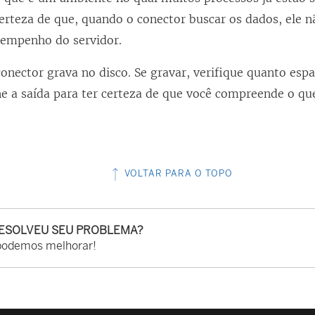
certeza de que, quando o conector buscar os dados, ele
v
empenho do servidor.
a
j
conector grava no disco. Se gravar, verifique quanto esp
a
e a saída para ter certeza de que você compreende o qu
n
e
l
a
VOLTAR PARA O TOPO
)
RESOLVEU SEU PROBLEMA?
podemos melhorar!