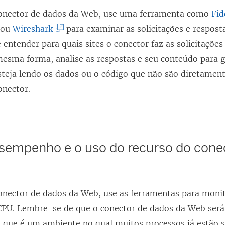
conector de dados da Web, use uma ferramenta como
Fid
(
ou
Wireshark
para examinar as solicitações e resposta
O
 entender para quais sites o conector faz as solicitações
l
 mesma forma, analise as respostas e seu conteúdo para g
i
steja lendo os dados ou o código que não são diretament
n
onector.
k
a
b
esempenho e o uso do recurso do cone
r
e
e
onector de dados da Web, use as ferramentas para monit
m
PU. Lembre-se de que o conector de dados da Web será
n
, que é um ambiente no qual muitos processos já estão 
o