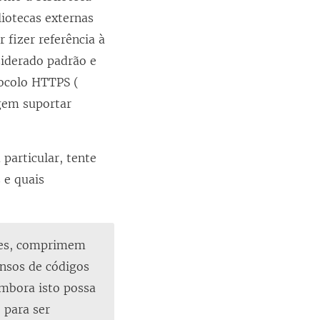
liotecas externas
 fizer referência à
siderado padrão e
tocolo HTTPS (
igem suportar
particular, tente
 e quais
ezes, comprimem
nsos de códigos
Embora isto possa
o para ser