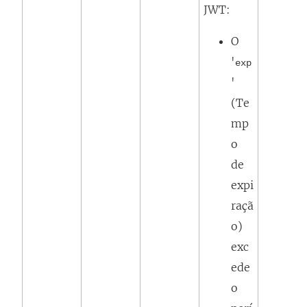
JWT:
O
'
exp
'
(Te
mp
o
de
expi
raçã
o)
exc
ede
o