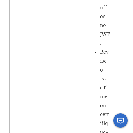
uíd
os
no
JWT
.
Rev
ise
o
Issu
eTi
me
ou
cert
ifiq
ue-