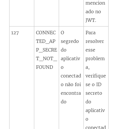
mencion
ado no
JWT.
127
CONNEC
O
Para
TED_AP
segredo
resolver
P_SECRE
do
esse
T_NOT_
aplicativ
problem
FOUND
o
a,
conectad
verifique
o não foi
se o ID
encontra
secreto
do
do
aplicativ
o
conectad