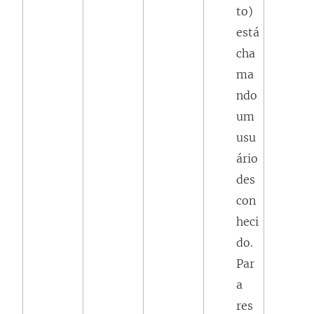
to)
está
cha
ma
ndo
um
usu
ário
des
con
heci
do.
Par
a
res