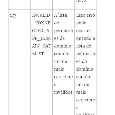
novo.
133
INVALID
A lista
Esse erro
_CONNE
de
pode
CTED_A
permissõ
ocorrer
PP_DOM
es de
quando a
AIN_SAF
domínio
lista de
ELIST
contém
permissõ
um ou
es do
mais
domínio
caractere
contém
s
um ou
inválidos
mais
caractere
s