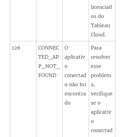
licenciad
os do
Tableau
Cloud.
126
CONNEC
O
Para
TED_AP
aplicativ
resolver
P_NOT_
o
esse
FOUND
conectad
problem
o não foi
a,
encontra
verifique
do
se o
aplicativ
o
conectad