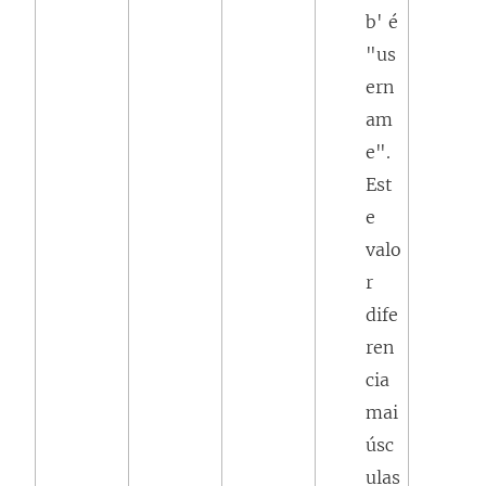
b' é
"us
ern
am
e".
Est
e
valo
r
dife
ren
cia
mai
úsc
ulas