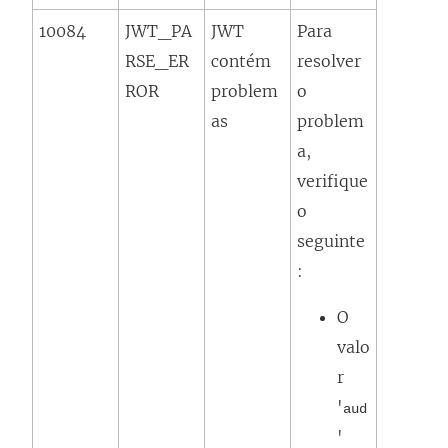
10084
JWT_PA
JWT
Para
RSE_ER
contém
resolver
ROR
problem
o
as
problem
a,
verifique
o
seguinte
:
O
valo
r
'
aud
'