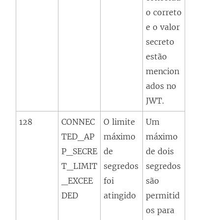
o correto
e o valor
secreto
estão
mencion
ados no
JWT.
128
CONNEC
O limite
Um
TED_AP
máximo
máximo
P_SECRE
de
de dois
T_LIMIT
segredos
segredos
_EXCEE
foi
são
DED
atingido
permitid
os para