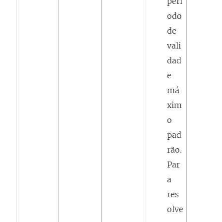
perí
odo
de
vali
dad
e
má
xim
o
pad
rão.
Par
a
res
olve