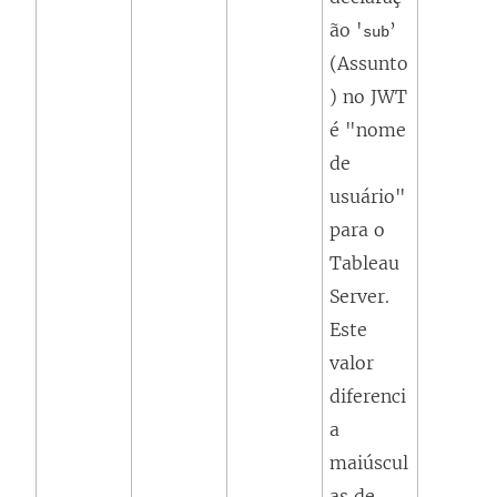
ão '
’
sub
(Assunto
) no JWT
é "nome
de
usuário"
para o
Tableau
Server.
Este
valor
diferenci
a
maiúscul
as de