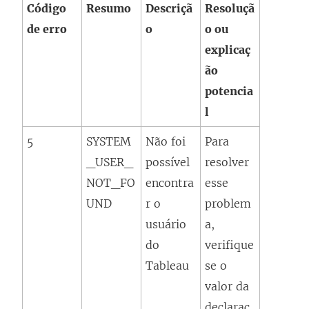
Código
Resumo
Descriçã
Resoluçã
de erro
o
o ou
explicaç
ão
potencia
l
5
SYSTEM
Não foi
Para
_USER_
possível
resolver
NOT_FO
encontra
esse
UND
r o
problem
usuário
a,
do
verifique
Tableau
se o
valor da
declaraç