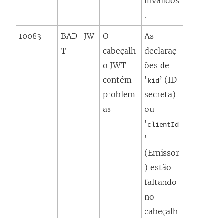
inválidos
.
10083
BAD_JW
O
As
T
cabeçalh
declaraç
o JWT
ões de
contém
'
’ (ID
kid
problem
secreta)
as
ou
'
clientId
'
(Emissor
) estão
faltando
no
cabeçalh