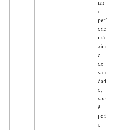
rar
o
perí
odo
má
xim
o
de
vali
dad
e,
voc
ê
pod
e