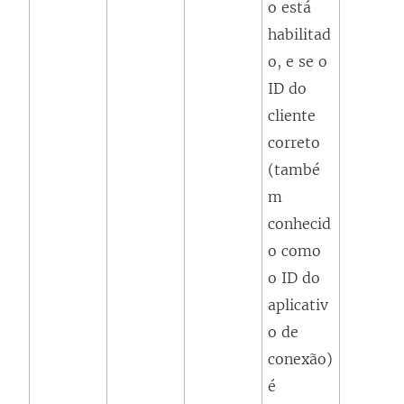
o está
habilitad
o, e se o
ID do
cliente
correto
(també
m
conhecid
o como
o ID do
aplicativ
o de
conexão)
é