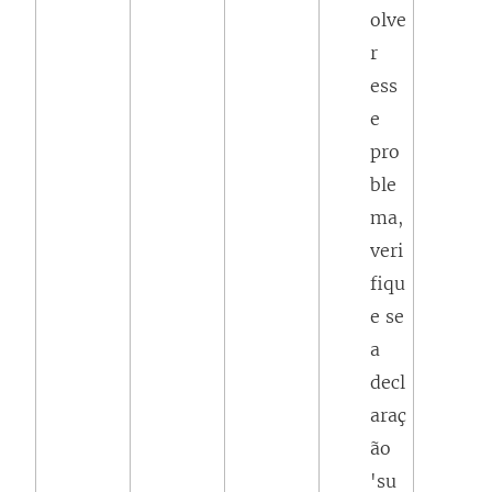
olve
r
ess
e
pro
ble
ma,
veri
fiqu
e se
a
decl
araç
ão
'su