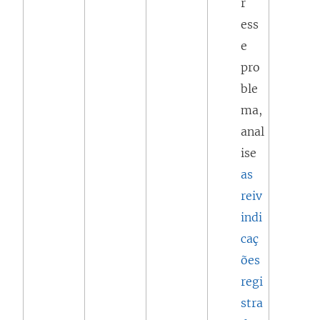
r
ess
e
pro
ble
ma,
anal
ise
as
reiv
indi
caç
ões
regi
stra