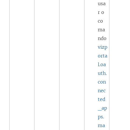
usa
r o
co
ma
ndo
vizp
orta
l.oa
uth.
con
nec
ted
_ap
ps.
ma