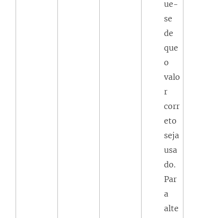
a
ue-
j
se
a
de
n
que
e
o
l
valo
a
r
)
corr
eto
seja
usa
do.
Par
a
alte