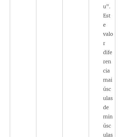
u".
Est
e
valo
r
dife
ren
cia
mai
úsc
ulas
de
min
úsc
ulas