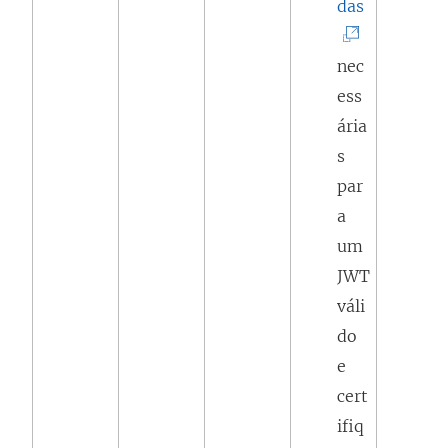
(
das
O
l
nec
i
ess
n
ária
k
s
a
par
b
a
r
um
e
JWT
e
váli
m
do
n
e
o
cert
v
ifiq