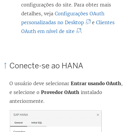
configurações do site. Para obter mais
detalhes, veja
Configurações OAuth
(
personalizadas no Desktop
e
Clientes
(
O
OAuth em nível de site
.
O
l
l
i
i
n
Conecte-se ao HANA
n
k
k
a
O usuário deve selecionar
Entrar usando OAuth
,
a
b
e selecione o
Provedor OAuth
instalado
b
r
anteriormente.
r
e
e
e
e
m
m
n