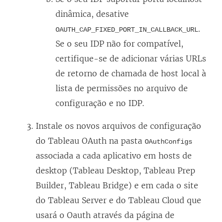
o
o
o
l
dinâmica, desative
v
v
v
a
.
OAUTH_CAP_FIXED_PORT_IN_CALLBACK_URL
a
a
a
)
Se o seu IDP não for compatível,
j
j
j
certifique-se de adicionar várias URLs
a
a
a
de retorno de chamada de host local à
n
n
n
lista de permissões no arquivo de
e
e
e
configuração e no IDP.
l
l
l
a
a
a
Instale os novos arquivos de configuração
)
)
)
do Tableau OAuth na pasta
OAuthConfigs
associada a cada aplicativo em hosts de
desktop (Tableau Desktop, Tableau Prep
Builder, Tableau Bridge) e em cada o site
do Tableau Server e do Tableau Cloud que
usará o Oauth através da página de