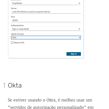
n
o
o
v
v
a
a
j
j
a
a
n
n
e
e
l
l
a
a
)
)
Okta
Se estiver usando o Okta, é melhor usar um
“servidor de autorização personalizado” em