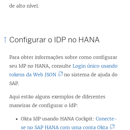
de alto nível.
Configurar o IDP no HANA
Para obter informações sobre como configurar
seu IdP no HANA, consulte
Login único usando
(
tokens da Web JSON
no sistema de ajuda do
O
SAP.
l
Aqui estão alguns exemplos de diferentes
i
maneiras de configurar o IdP:
n
k
Okta IdP usando HANA Cockpit:
Conecte-
a
(
se no SAP HANA com uma conta Okta