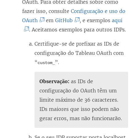
OAuth. Para obter detalhes sobre como
k
)
o
j
fazer isso, consulte
Configuração e uso do
a
v
a
(
(
(
OAuth
em
GitHub
, e exemplos
aqui
b
a
n
O
O
O
. Aceitamos exemplos para outros IDPs.
r
j
e
l
l
l
e
Certifique-se de prefixar as IDs de
a
l
i
i
i
e
configuração do Tableau OAuth com
n
a
n
n
n
m
“
”.
e
)
custom_
k
k
k
n
l
a
a
a
o
a
Observação:
as IDs de
b
b
b
v
)
configuração do OAuth têm um
r
r
r
a
limite máximo de 36 caracteres.
e
e
e
j
IDs maiores que isso podem não
e
e
e
a
gerar erros, mas não funcionarão.
m
m
m
n
n
n
n
e
Se o seu IDP suportar porta localhost