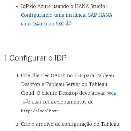
b
O
IdP do Azure usando o HANA Studio:
r
l
Configurando uma instância SAP HANA
e
(
i
com OAuth ou SSO
e
O
n
m
l
k
n
i
a
Configurar o IDP
o
n
b
v
k
r
Crie clientes OAuth no IDP para Tableau
a
a
e
Desktop e Tableau Server ou Tableau
j
b
e
(
Cloud. O cliente Desktop deve ativar
a
r
m
PKCE
O
e usar redirecionamentos de
n
e
n
l
e
.
e
o
http://localhost
i
l
m
v
Crie o arquivo de configuração do Tableau
n
a
n
a