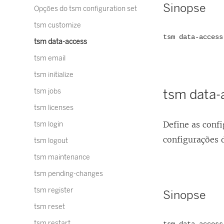
Sinopse
Opções do tsm configuration set
tsm customize
tsm data-access
tsm data-access
tsm email
tsm initialize
tsm data-
tsm jobs
tsm licenses
Define as conf
tsm login
configurações 
tsm logout
tsm maintenance
tsm pending-changes
tsm register
Sinopse
tsm reset
tsm restart