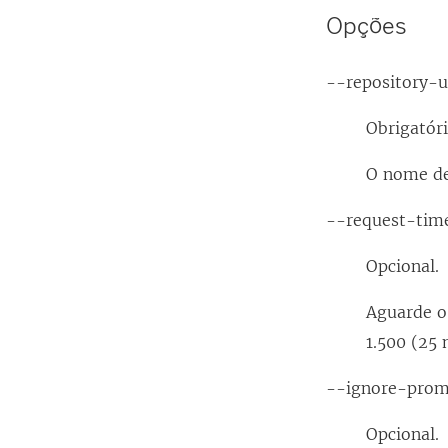
Opções
--repository-
Obrigatóri
O nome de
--request-tim
Opcional.
Aguarde o
1.500 (25 
--ignore-pro
Opcional.