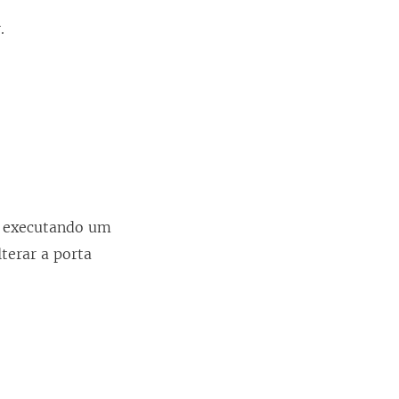
r
.
er executando um
lterar a porta