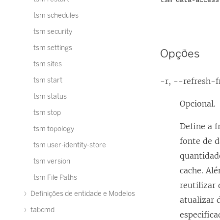
tsm data-access
tsm schedules
tsm security
tsm settings
Opções
tsm sites
tsm start
-r, --refresh-
tsm status
Opcional.
tsm stop
Define a 
tsm topology
fonte de d
tsm user-identity-store
quantidad
tsm version
cache. Alé
tsm File Paths
reutiliza
Definições de entidade e Modelos
atualizar 
tabcmd
especific