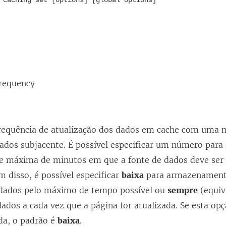
 caching set [options] [global options]
frequency
frequência de atualização dos dados em cache com uma n
ados subjacente. É possível especificar um número para 
e máxima de minutos em que a fonte de dados deve se
m disso, é possível especificar
baixa
para armazenament
r dados pelo máximo de tempo possível ou
sempre
(equiv
dados a cada vez que a página for atualizada. Se esta op
ada, o padrão é
baixa
.