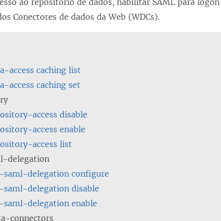
cesso ao repositório de dados, habilitar SAML para logon 
dos Conectores de dados da Web (WDCs).
a-access caching list
a-access caching set
ry
ository-access disable
ository-access enable
ository-access list
l-delegation
-saml-delegation configure
-saml-delegation disable
t-saml-delegation enable
a-connectors