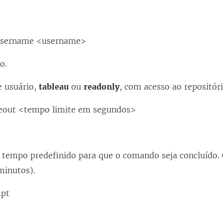
username <username>
o.
 usuário,
tableau
ou
readonly
, com acesso ao repositór
eout <tempo limite em segundos>
 tempo predefinido para que o comando seja concluído. 
minutos).
mpt