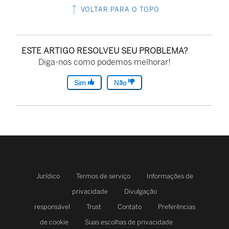
VOLTAR PARA O TOPO
ESTE ARTIGO RESOLVEU SEU PROBLEMA?
Diga-nos como podemos melhorar!
Sim
Não
Jurídico
Termos de serviço
Informações de
privacidade
Divulgação
responsável
Trust
Contato
Preferências
de cookie
Suas escolhas de privacidade