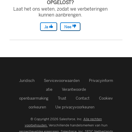
OPGELOST?
Laat het ons weten, zodat we verbeteringen
kunnen aanbrengen.
Ja
Nee
Juridisch
Servicevoorwaarden
Privacyinform
atie
Verantwoorde
openbaarmaking
Trust
Contact
Cookiev
oorkeuren
Uw privacyvoorkeuren
© Copyright 2026 Salesforce, Inc.
Alle rechten
voorbehouden.
Verschillende handelsmerken van hun
respectievelijke eigenaren. Salesforce, Inc.
SFDC Netherlands