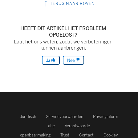
TERUG NAAR BOVEN
HEEFT DIT ARTIKEL HET PROBLEEM
OPGELOST?
Laat het ons weten, zodat we verbeteringen
kunnen aanbrengen.
Ja
Nee
Juridisch
Servicevoorwaarden
Privacyinform
atie
Verantwoorde
openbaarmaking
Trust
Contact
Cookiev