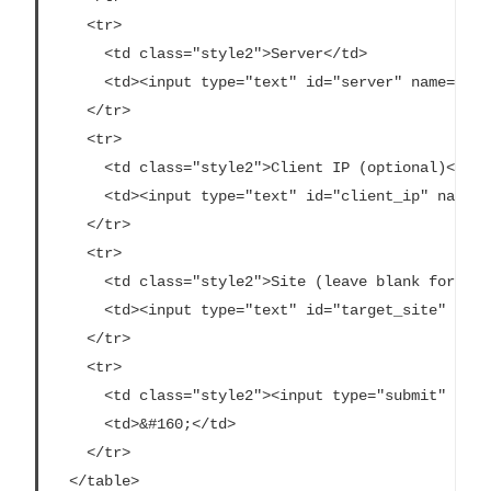
    <tr>

      <td class="style2">Server</td>

      <td><input type="text" id="server" name="ser
    </tr>

    <tr>

      <td class="style2">Client IP (optional)</td>

      <td><input type="text" id="client_ip" name="
    </tr>

    <tr>

      <td class="style2">Site (leave blank for Def
      <td><input type="text" id="target_site" name
    </tr>

    <tr>

      <td class="style2"><input type="submit" name
      <td>&#160;</td>

    </tr>

  </table>
