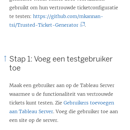
gebruikt om hun vertrouwde ticketconfiguratie
te testen:
https://github.com/mkannan-
(
tsi/Trusted-Ticket-Generator
.
L
i
n
Stap 1: Voeg een testgebruiker
k
toe
w
o
Maak een gebruiker aan op de Tableau Server
r
waarmee u de functionaliteit van vertrouwde
d
tickets kunt testen. Zie
Gebruikers toevoegen
t
aan Tableau Server
. Voeg die gebruiker toe aan
i
een site op de server.
n
e