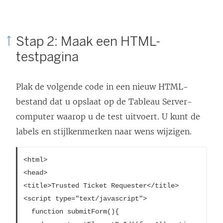
e
n
Stap 2: Maak een HTML-
n
testpagina
i
e
Plak de volgende code in een nieuw HTML-
u
bestand dat u opslaat op de Tableau Server-
w
computer waarop u de test uitvoert. U kunt de
v
labels en stijlkenmerken naar wens wijzigen.
e
n
<html>

s
<head>

t
<title>Trusted Ticket Requester</title>

e
<script type="text/javascript">

r
  function submitForm(){

g