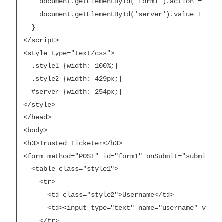
    document.getElementById('form1').action =

e
    document.getElementById('server').value + "/tru
  }

o
</script>

p
<style type="text/css">

e
  .style1 {width: 100%;}

n
  .style2 {width: 429px;}

d
  #server {width: 254px;}

)
</style>

</head>

<body>

<h3>Trusted Ticketer</h3>

<form method="POST" id="form1" onSubmit="submitForm
  <table class="style1">

    <tr>

      <td class="style2">Username</td>

      <td><input type="text" name="username" value
    </tr>
