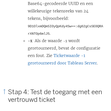
Base64-gecodeerde UUID en een
willekeurige tekenreeks van 24
tekens, bijvoorbeeld:
9D1OlxmDQmSIOyQpKdy4Sw==:dg62gCsSE0QRA
.
rXNTOp6mlJ5
-1
: Als de waarde
wordt
-1
geretourneerd, bevat de configuratie
een fout. Zie
Ticketwaarde -1
geretourneerd door Tableau Server
.
Stap 4: Test de toegang met een
vertrouwd ticket