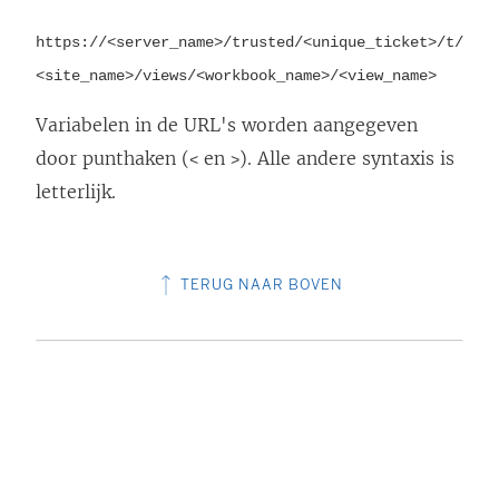
https://<server_name>/trusted/<unique_ticket>/t/
<site_name>/views/<workbook_name>/<view_name>
Variabelen in de URL's worden aangegeven
door punthaken (
en
). Alle andere syntaxis is
<
>
letterlijk.
TERUG NAAR BOVEN
HEEFT DIT ARTIKEL HET PROBLEEM
OPGELOST?
Laat het ons weten, zodat we verbeteringen
kunnen aanbrengen.
Ja
Nee