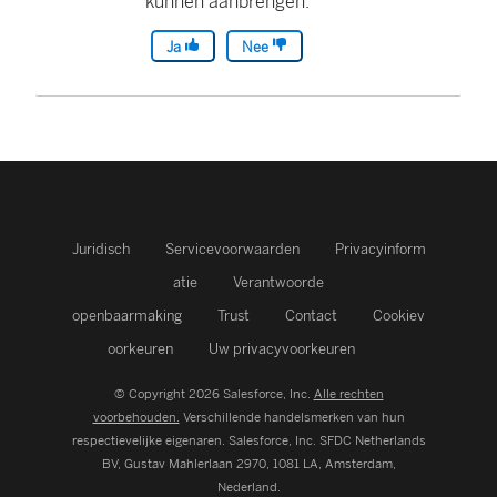
kunnen aanbrengen.
Ja
Nee
Juridisch
Servicevoorwaarden
Privacyinform
atie
Verantwoorde
openbaarmaking
Trust
Contact
Cookiev
oorkeuren
Uw privacyvoorkeuren
© Copyright 2026 Salesforce, Inc.
Alle rechten
voorbehouden.
Verschillende handelsmerken van hun
respectievelijke eigenaren. Salesforce, Inc.
SFDC Netherlands
BV, Gustav Mahlerlaan 2970, 1081 LA, Amsterdam,
Nederland.