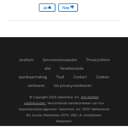
Ja
Nee
Juridisch
Servicevoorwaarden
Privacyinform
atie
Verantwoorde
openbaarmaking
Trust
Contact
Cookiev
oorkeuren
Uw privacyvoorkeuren
© Copyright 2026 Salesforce, Inc.
Alle rechten
voorbehouden.
Verschillende handelsmerken van hun
respectievelijke eigenaren. Salesforce, Inc.
SFDC Netherlands
BV, Gustav Mahlerlaan 2970, 1081 LA, Amsterdam,
Nederland.