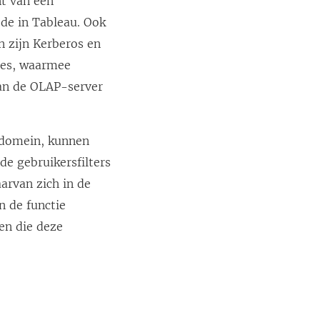
nt van een
ode in Tableau. Ook
 zijn Kerberos en
ses, waarmee
van de OLAP-server
t domein, kunnen
e gebruikersfilters
arvan zich in de
n de functie
en die deze