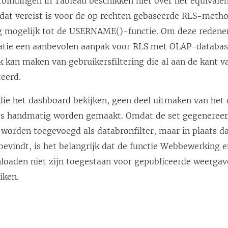
indingen in Tableau beschikken niet over het equivale
i
, dat vereist is voor de op rechten gebaseerde RLS-meth
n
g mogelijk tot de USERNAME()-functie. Om deze redenen
e
gatie een aanbevolen aanpak voor RLS met OLAP-databa
e
k kan maken van gebruikersfiltering die al aan de kant 
n
eerd.
n
 die het dashboard bekijken, geen deel uitmaken van he
i
ers handmatig worden gemaakt. Omdat de set gegenereerd
e
 worden toegevoegd als databronfilter, maar in plaats da
u
 bevindt, is het belangrijk dat de functie Webbewerking e
w
aden niet zijn toegestaan voor gepubliceerde weergav
v
iken.
e
n
s
t