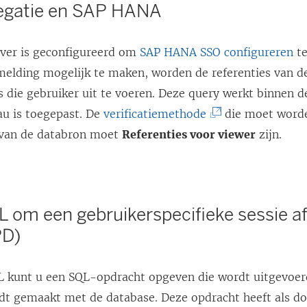
egatie en SAP HANA
e
r
rver is geconfigureerd om
SAP HANA SSO configureren
te
g
elding mogelijk te maken, worden de referenties van de
e
 die gebruiker uit te voeren. Deze query werkt binnen de
o
(
au is toegepast. De
verificatiemethode
die moet worde
p
L
 van de databron moet
Referenties voor viewer
zijn.
e
i
n
n
d
k
)
QL om een gebruikerspecifieke sessie a
w
PD)
o
r
QL kunt u een SQL-opdracht opgeven die wordt uitgevoe
d
t gemaakt met de database. Deze opdracht heeft als doel
t