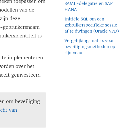
nieken toepassen om
SAML-delegatie en SAP
modellen van de
HANA
zijn deze
Initiële SQL om een
gebruikerspecifieke sessie
au-gebruikersnaam
af te dwingen (Oracle VPD)
uikersidentiteit is
Vergelijkingsmatrix voor
beveiligingsmethoden op
rijniveau
l te implementeren
worden over het
heeft geïnvesteerd
sen om beveiliging
icht van