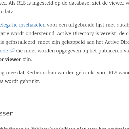
er. Als RLS is ingesteld op de database, ziet de viewer
n data.
legatie inschakelen
voor een uitgebreide lijst met data
atie wordt ondersteund. Active Directory is vereist; de
 is geïnstalleerd, moet zijn gekoppeld aan het Active Di
(
hode
die moet worden opgegeven bij het publiceren v
L
or viewer
zijn.
i
ng mee dat Kerberos kan worden gebruikt voor RLS wan
n
es wordt gebruikt.
k
w
o
r
ssen
d
t