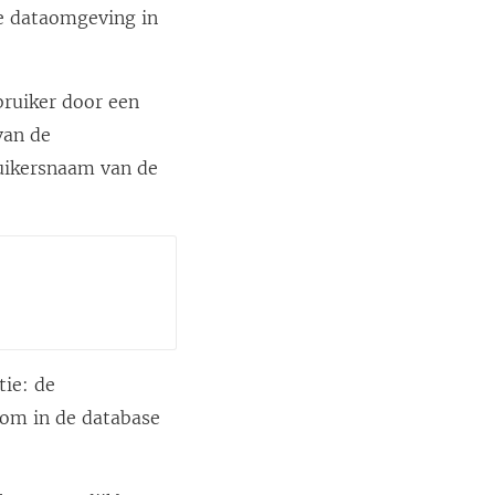
te dataomgeving in
bruiker door een
van de
ruikersnaam van de
tie: de
 om in de database