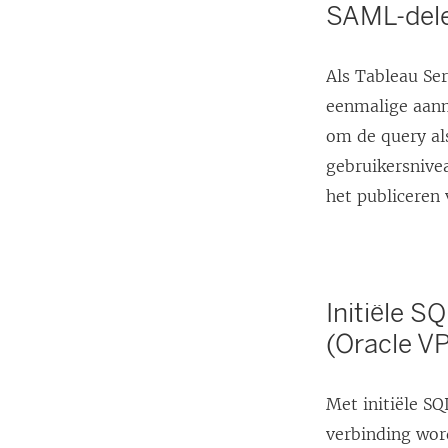
SAML-del
Als Tableau Se
eenmalige aanm
om de query als
gebruikersnive
het publiceren
Initiële S
(Oracle V
Met initiële S
verbinding word