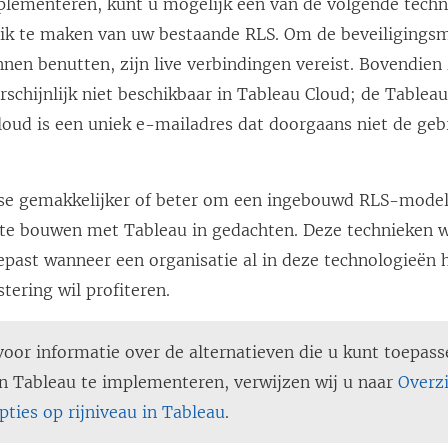
plementeren, kunt u mogelijk een van de volgende tech
ik te maken van uw bestaande RLS. Om de beveiligings
nen benutten, zijn live verbindingen vereist. Bovendien 
rschijnlijk niet beschikbaar in Tableau Cloud; de Table
loud
is een uniek e-mailadres dat doorgaans niet de gebr
r se gemakkelijker of beter om een ingebouwd RLS-mode
te bouwen met Tableau in gedachten. Deze technieken 
past wanneer een organisatie al in deze technologieën 
stering wil profiteren.
voor informatie over de alternatieven die u kunt toepas
 in Tableau te implementeren, verwijzen wij u naar
Overz
pties op rijniveau in Tableau
.