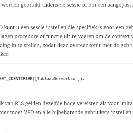
ie worden gebruikt tijdens de sessie of om een aangepas
i
n
e
 kunt u een sessie instellen die specifiek is voor een ge
e
lagen procedure of functie uit te voeren om de context 
n
ding in te stellen, zodat deze overeenkomt met de geb
n
ker:
i
e
u
SET_IDENTIFIER([TableauServerUser]);

w
v
e
k van RLS gelden dezelfde hoge vereisten als voor imita
n
der moet VPD en alle bijbehorende gebruikers instellen
s
t