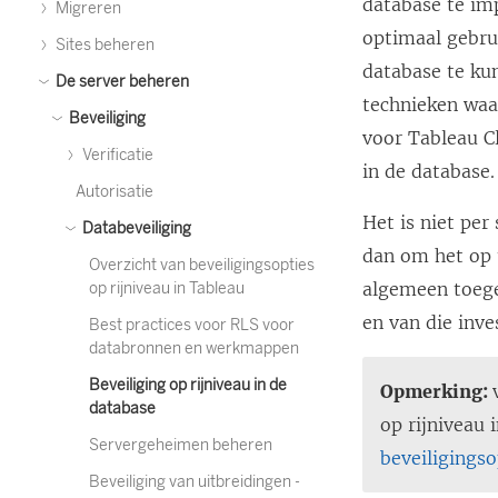
database te im
Migreren
optimaal gebru
Sites beheren
database te kun
De server beheren
technieken waa
Beveiliging
voor
Tableau C
Verificatie
in de database.
Autorisatie
Het is niet pe
Databeveiliging
dan om het op 
Overzicht van beveiligingsopties
algemeen toege
op rijniveau in Tableau
en van die inve
Best practices voor RLS voor
databronnen en werkmappen
Beveiliging op rijniveau in de
Opmerking:
database
op rijniveau
Servergeheimen beheren
beveiligingso
Beveiliging van uitbreidingen -