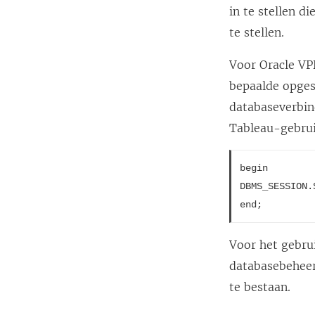
in te stellen d
te stellen.
Voor Oracle VPD
bepaalde opges
databaseverbin
Tableau-gebrui
begin

DBMS_SESSION.
end;
Voor het gebrui
databasebeheer
te bestaan.