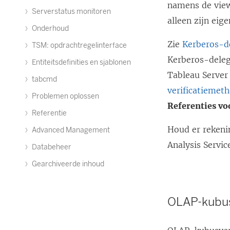
namens de view
Serverstatus monitoren
alleen zijn eige
Onderhoud
Zie
Kerberos-de
TSM: opdrachtregelinterface
Kerberos-deleg
Entiteitsdefinities en sjablonen
Tableau Server
tabcmd
verificatiemet
Problemen oplossen
Referenties vo
Referentie
Houd er rekeni
Advanced Management
Analysis Servic
Databeheer
Gearchiveerde inhoud
OLAP-kubu