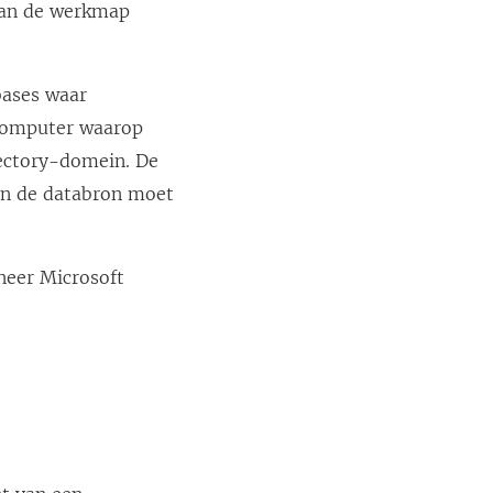
 van de werkmap
bases waar
 computer waarop
rectory-domein. De
an de databron moet
neer Microsoft