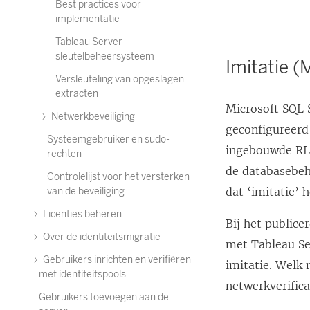
Best practices voor
implementatie
Tableau Server-
sleutelbeheersysteem
Imitatie (
Versleuteling van opgeslagen
extracten
Microsoft SQL 
Netwerkbeveiliging
geconfigureerd
Systeemgebruiker en sudo-
ingebouwde RLS-
rechten
de databasebeh
Controlelijst voor het versterken
dat ‘imitatie’ h
van de beveiliging
Licenties beheren
Bij het public
Over de identiteitsmigratie
met Tableau Se
Gebruikers inrichten en verifiëren
imitatie. Welk 
met identiteitspools
netwerkverific
Gebruikers toevoegen aan de