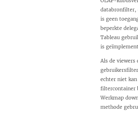
OLAP-kubusverb
databronfilter
is geen toegan
beperkte dele
Tableau gebrui
is geïmplement
Als de viewers
gebruikersfilt
echter niet kan
filtercontainer
Werkmap downlo
methode gebru