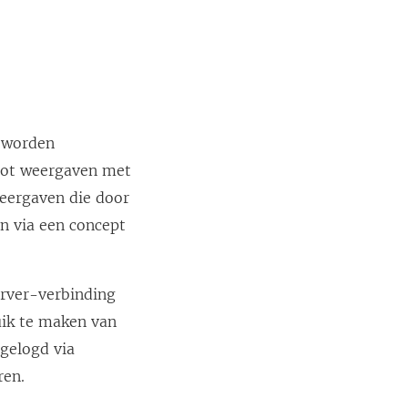
g worden
 tot weergaven met
weergaven die door
n via een concept
erver-verbinding
uik te maken van
ngelogd via
ren.