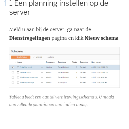
1 Een planning instellen op de
o
server
r
d
Meld u aan bij de server, ga naar de
t
Dienstregelingen
pagina en klik
Nieuw schema
.
i
n
e
e
n
n
i
Tableau biedt een aantal vernieuwingsschema's. U maakt
e
aanvullende planningen aan indien nodig.
u
w
v