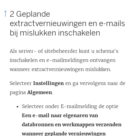
e
2 Geplande
n
extractvernieuwingen en e-mails
s
bij mislukken inschakelen
t
e
Als server- of sitebeheerder kunt u schema's
r
inschakelen en e-mailmeldingen ontvangen
g
wanneer extractvernieuwingen mislukken.
e
o
Selecteer
Instellingen
en ga vervolgens naar de
p
pagina
Algemeen
.
e
Selecteer onder E-mailmelding de optie
n
Een e-mail naar eigenaren van
d
databronnen en werkmappen verzenden
)
wanneer geplande vernieuwingen