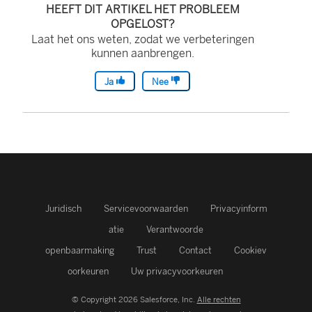
HEEFT DIT ARTIKEL HET PROBLEEM
OPGELOST?
Laat het ons weten, zodat we verbeteringen
kunnen aanbrengen.
Ja
Nee
Juridisch
Servicevoorwaarden
Privacyinform
atie
Verantwoorde
openbaarmaking
Trust
Contact
Cookiev
oorkeuren
Uw privacyvoorkeuren
© Copyright 2026 Salesforce, Inc.
Alle rechten