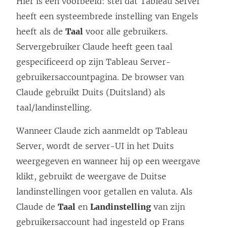
Hier is een voorbeeld: stel dat
Tableau Server
d
heeft een systeembrede instelling van Engels
)
heeft als de
Taal
voor alle gebruikers.
Servergebruiker Claude heeft geen taal
gespecificeerd op zijn
Tableau Server
-
gebruikersaccountpagina. De browser van
Claude gebruikt Duits (Duitsland) als
taal/landinstelling.
Wanneer Claude zich aanmeldt op
Tableau
Server
, wordt de server-UI in het Duits
weergegeven en wanneer hij op een weergave
klikt, gebruikt de weergave de Duitse
landinstellingen voor getallen en valuta. Als
Claude de
Taal
en
Landinstelling
van zijn
gebruikersaccount had ingesteld op Frans