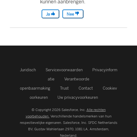
kunnen aanbrengen.
Ja
Nee
Juridisch
Servicevoorwaarden
Privacyinform
atie
Verantwoorde
openbaarmaking
Trust
Contact
Cookiev
oorkeuren
Uw privacyvoorkeuren
© Copyright 2026 Salesforce, Inc.
Alle rechten
voorbehouden.
Verschillende handelsmerken van hun
respectievelijke eigenaren. Salesforce, Inc.
SFDC Netherlands
BV, Gustav Mahlerlaan 2970, 1081 LA, Amsterdam,
Nederland.