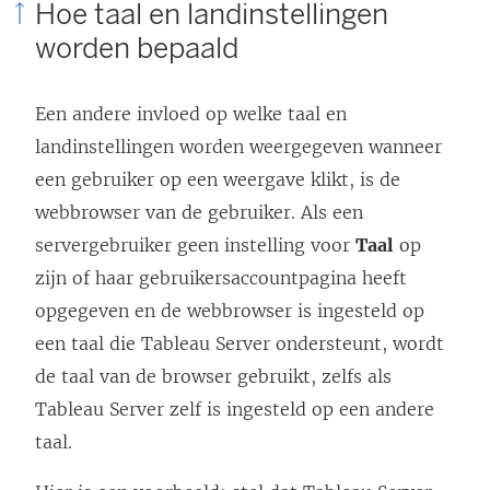
Hoe taal en landinstellingen
u
p
worden bepaald
w
e
v
n
Een andere invloed op welke taal en
e
d
landinstellingen worden weergegeven wanneer
n
)
een gebruiker op een weergave klikt, is de
s
webbrowser van de gebruiker. Als een
t
servergebruiker geen instelling voor
Taal
op
e
zijn of haar gebruikersaccountpagina heeft
r
opgegeven en de webbrowser is ingesteld op
g
een taal die
Tableau Server
ondersteunt, wordt
e
de taal van de browser gebruikt, zelfs als
o
Tableau Server
zelf is ingesteld op een andere
p
taal.
e
n