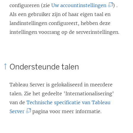
(
configureren
(zie
Uw accountinstellingen
)
.
L
Als een gebruiker zijn of haar eigen taal en
i
landinstellingen configureert, hebben deze
n
instellingen voorrang op de serverinstellingen.
k
w
o
Ondersteunde talen
r
d
Tableau Server
is gelokaliseerd in meerdere
t
talen. Zie het gedeelte 'Internationalisering'
i
van de
Technische specificatie van Tableau
n
(
Server
pagina voor meer informatie.
e
L
e
i
n