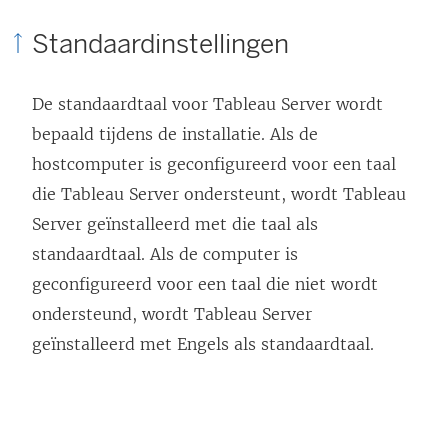
n
n
Standaardinstellingen
k
i
w
e
De standaardtaal voor
Tableau Server
wordt
o
u
bepaald tijdens de installatie. Als de
r
w
hostcomputer is geconfigureerd voor een taal
d
v
die
Tableau Server
ondersteunt, wordt
Tableau
t
e
Server
geïnstalleerd met die taal als
i
n
standaardtaal. Als de computer is
n
s
geconfigureerd voor een taal die niet wordt
e
t
ondersteund, wordt
Tableau Server
e
e
geïnstalleerd met Engels als standaardtaal.
n
r
n
g
i
e
e
o