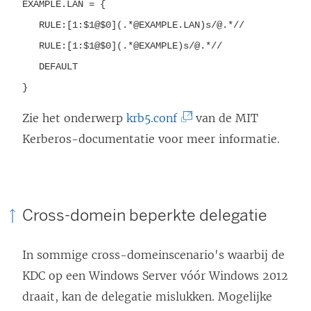
EXAMPLE.LAN = {
RULE:[1:$1@$0](.*@EXAMPLE.LAN)s/@.*//
RULE:[1:$1@$0](.*@EXAMPLE)s/@.*//
DEFAULT
}
(
Zie het onderwerp
krb5.conf
van de MIT
L
Kerberos-documentatie voor meer informatie.
i
n
k
Cross-domein beperkte delegatie
w
o
In sommige cross-domeinscenario's waarbij de
r
KDC op een Windows Server vóór Windows 2012
d
draait, kan de delegatie mislukken. Mogelijke
t