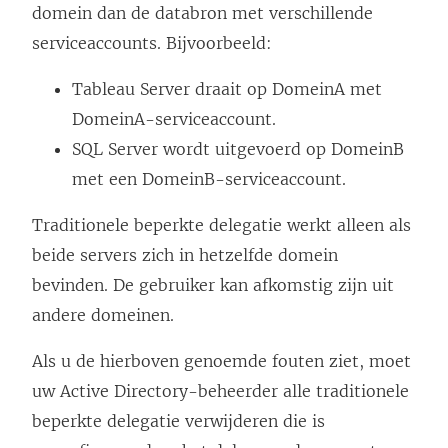
domein dan de databron met verschillende
e
serviceaccounts. Bijvoorbeeld:
r
g
Tableau Server draait op DomeinA met
e
DomeinA-serviceaccount.
o
SQL Server wordt uitgevoerd op DomeinB
p
met een DomeinB-serviceaccount.
e
Traditionele beperkte delegatie werkt alleen als
n
beide servers zich in hetzelfde domein
d
bevinden. De gebruiker kan afkomstig zijn uit
)
andere domeinen.
Als u de hierboven genoemde fouten ziet, moet
uw Active Directory-beheerder alle traditionele
beperkte delegatie verwijderen die is