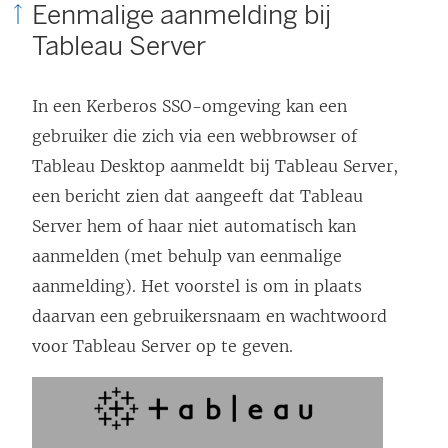
Eenmalige aanmelding bij
k
Tableau Server
w
o
In een Kerberos SSO-omgeving kan een
r
gebruiker die zich via een webbrowser of
d
Tableau Desktop aanmeldt bij Tableau Server,
t
een bericht zien dat aangeeft dat Tableau
i
Server hem of haar niet automatisch kan
n
aanmelden (met behulp van eenmalige
e
aanmelding). Het voorstel is om in plaats
e
daarvan een gebruikersnaam en wachtwoord
n
voor Tableau Server op te geven.
n
i
e
u