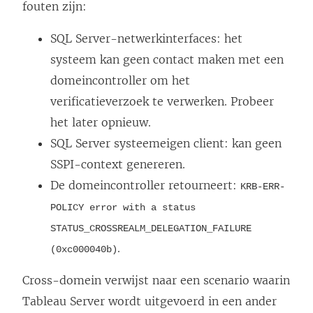
fouten zijn:
i
n
SQL Server-netwerkinterfaces: het
e
systeem kan geen contact maken met een
e
domeincontroller om het
n
verificatieverzoek te verwerken. Probeer
n
het later opnieuw.
i
SQL Server systeemeigen client: kan geen
e
SSPI-context genereren.
u
De domeincontroller retourneert:
KRB-ERR-
w
POLICY error with a status
v
STATUS_CROSSREALM_DELEGATION_FAILURE
e
.
(0xc000040b)
n
Cross-domein verwijst naar een scenario waarin
s
Tableau Server wordt uitgevoerd in een ander
t