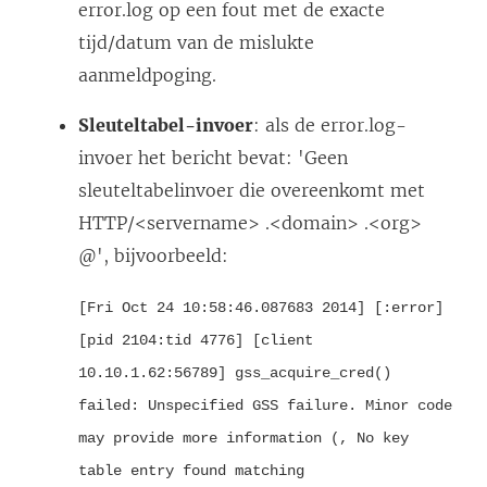
error.log op een fout met de exacte
tijd/datum van de mislukte
aanmeldpoging.
Sleuteltabel-invoer
: als de error.log-
invoer het bericht bevat: 'Geen
sleuteltabelinvoer die overeenkomt met
HTTP/<servername> .<domain> .<org>
@', bijvoorbeeld:
[Fri Oct 24 10:58:46.087683 2014] [:error]
[pid 2104:tid 4776] [client
10.10.1.62:56789] gss_acquire_cred()
failed: Unspecified GSS failure. Minor code
may provide more information (, No key
table entry found matching