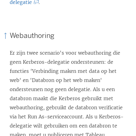
(
delegatie
.
L
i
n
Webauthoring
k
w
Er zijn twee scenario's voor webauthoring die
o
geen Kerberos-delegatie ondersteunen: de
r
functies 'Verbinding maken met data op het
d
web' en 'Databron op het web maken'
t
ondersteunen nog geen delegatie. Als u een
i
databron maakt die Kerberos gebruikt met
n
webauthoring, gebruikt de databron verificatie
e
via het Run As-serviceaccount. Als u Kerberos-
e
delegatie wilt gebruiken om een databron te
n
maken, moet u publiceren met Tableau