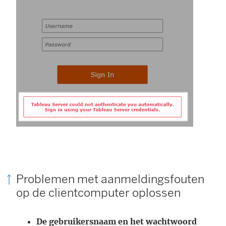
w
v
e
n
s
t
e
r
g
e
o
p
Problemen met aanmeldingsfouten
op de clientcomputer oplossen
e
n
De gebruikersnaam en het wachtwoord
d