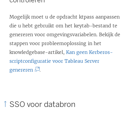
controleren
Mogelijk moet u de opdracht ktpass aanpassen
die u hebt gebruikt om het keytab-bestand te
genereren voor omgevingsvariabelen. Bekijk de
stappen voor probleemoplossing in het
knowledgebase-artikel,
Kan geen Kerberos-
scriptconfiguratie voor Tableau Server
(
genereren
.
L
i
n
SSO voor databron
k
w
o
r