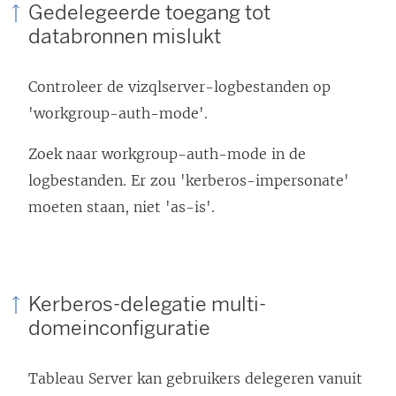
Gedelegeerde toegang tot
d
databronnen mislukt
t
i
Controleer de vizqlserver-logbestanden op
n
'workgroup-auth-mode'.
e
Zoek naar workgroup-auth-mode in de
e
logbestanden. Er zou 'kerberos-impersonate'
n
moeten staan, niet 'as-is'.
n
i
e
u
Kerberos-delegatie multi-
w
domeinconfiguratie
v
e
Tableau Server kan gebruikers delegeren vanuit
n