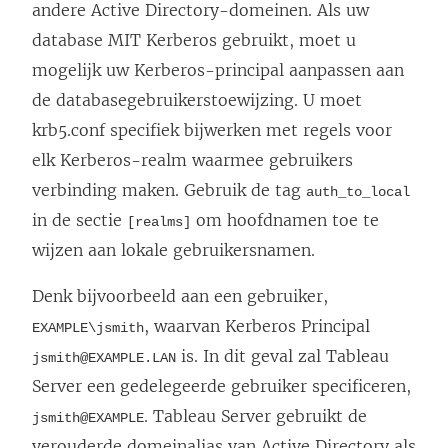
andere Active Directory-domeinen. Als uw
s
database MIT Kerberos gebruikt, moet u
t
mogelijk uw Kerberos-principal aanpassen aan
e
de databasegebruikerstoewijzing. U moet
r
krb5.conf specifiek bijwerken met regels voor
g
elk Kerberos-realm waarmee gebruikers
e
verbinding maken. Gebruik de tag
auth_to_local
o
in de sectie
om hoofdnamen toe te
[realms]
p
wijzen aan lokale gebruikersnamen.
e
Denk bijvoorbeeld aan een gebruiker,
n
, waarvan Kerberos Principal
EXAMPLE\jsmith
d
is. In dit geval zal Tableau
jsmith@EXAMPLE.LAN
)
Server een gedelegeerde gebruiker specificeren,
. Tableau Server gebruikt de
jsmith@EXAMPLE
verouderde domeinalias van Active Directory als