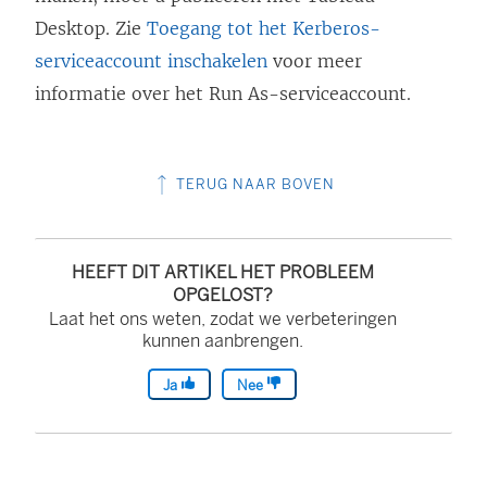
n
Desktop.
Zie
Toegang tot het Kerberos-
i
serviceaccount inschakelen
voor meer
e
informatie over het Run As-serviceaccount.
u
w
v
TERUG NAAR BOVEN
e
n
s
HEEFT DIT ARTIKEL HET PROBLEEM
OPGELOST?
t
Laat het ons weten, zodat we verbeteringen
e
kunnen aanbrengen.
r
Ja
Nee
g
e
o