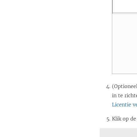
(Optionee
in te ric
Licentie v
Klik op d