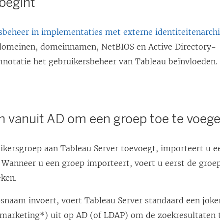
begint
sbeheer in implementaties met externe identiteitenarch
domeinen, domeinnamen, NetBIOS en Active Directory-
notatie het gebruikersbeheer van Tableau beïnvloeden.
n vanuit AD om een groep toe te voeg
uikersgroep aan Tableau Server toevoegt, importeert u ee
. Wanneer u een groep importeert, voert u eerst de gro
eken.
psnaam invoert, voert Tableau Server standaard een joke
*marketing*) uit op AD (of LDAP) om de zoekresultaten 