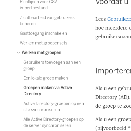
Voordat u 
Richtlijnen voor CSV-
importbestand
Zichtbaarheid van gebruikers
Lees
Gebruiker
beheren
hoe meerdere 
Gasttoegang inschakelen
gebruikersnaam
Werken met groepensets
Werken met groepen
Gebruikers toevoegen aan een
groep
Importere
Een lokale groep maken
Groepen maken via Active
Als u een gebr
Directory
Directory (AD)
Active Directory-groepen op een
de groep te zo
site synchroniseren
Als u een groe
Alle Active Directory-groepen op
de server synchroniseren
(bijvoorbeeld 