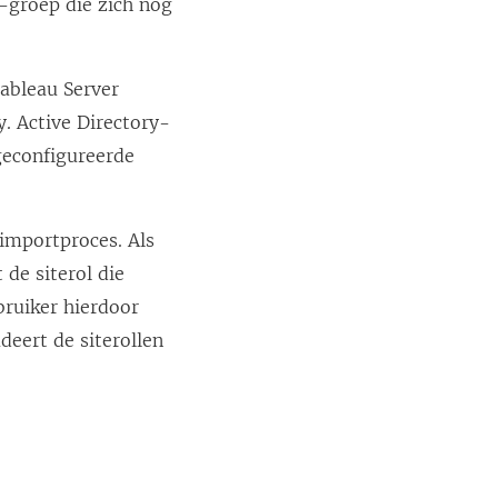
D-groep die zich nog
Tableau Server
y. Active Directory-
geconfigureerde
 importproces. Als
 de siterol die
bruiker hierdoor
deert de siterollen