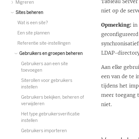
Tableau Server
Migreren
niet op de serv
Sites beheren
Wat is een site?
Opmerking:
in 
Een site plannen
geconfigureerd 
synchronisatie
Referentie site-instellingen
LDAP-directory
Gebruikers en groepen beheren
Gebruikers aan een site
Aan elke gebru
toevoegen
een van de te 
Siterollen voor gebruikers
tijdens het im
instellen
meer toegang to
Gebruikers bekijken, beheren of
verwijderen
niet.
Het type gebruikersverificatie
instellen
Gebruikers importeren