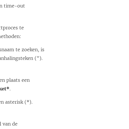
en time-out
tproces te
methoden:
snaam te zoeken, is
nhalingsteken (").
en plaats een
ket*
.
 asterisk (*).
l van de