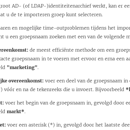
groot AD- (of LDAP-)identiteitenarchief werkt, kan er e
at u de te importeren groep kunt selecteren.
paren en mogelijke time-outproblemen tijdens het impor
nt u een groepsnaam zoeken met een van de volgende 
ereenkomst:
de meest efficiënte methode om een groep
xacte groepsnaam in te voeren met ervoor en erna een aa
eld
"marketing"
.
ijke overeenkomst:
voer een deel van de groepsnaam in 
*) vóór en na de tekenreeks die u invoert. Bijvoorbeeld
*
t:
voer het begin van de groepsnaam in, gevolgd door een
eld
markt*
.
et:
voer een asterisk (*) in, gevolgd door het laatste dee