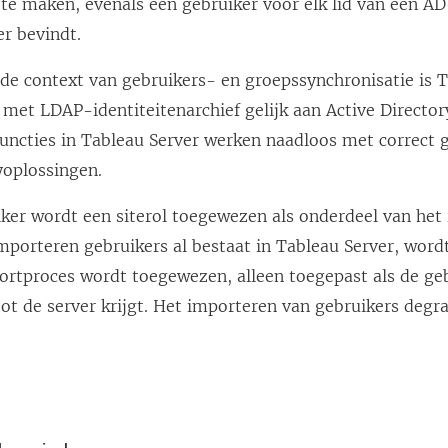
 te maken, evenals een gebruiker voor elk lid van een A
er bevindt.
de context van gebruikers- en groepssynchronisatie is 
met LDAP-identiteitenarchief gelijk aan Active Director
functies in Tableau Server werken naadloos met correct 
oplossingen.
iker wordt een siterol toegewezen als onderdeel van het
importeren gebruikers al bestaat in
Tableau Server
, wordt
portproces wordt toegewezen, alleen toegepast als de ge
t de server krijgt. Het importeren van gebruikers degra