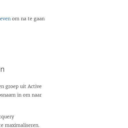
ieven
om na te gaan
en
n groep uit Active
epsnaam in om naar
rquery
te maximaliseren.