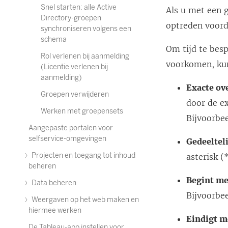
Snel starten: alle Active
Als u met een 
Directory-groepen
optreden voord
synchroniseren volgens een
schema
Om tijd te bes
Rol verlenen bij aanmelding
voorkomen, ku
(Licentie verlenen bij
aanmelding)
Exacte ov
Groepen verwijderen
door de e
Werken met groepensets
Bijvoorbe
Aangepaste portalen voor
selfservice-omgevingen
Gedeeltel
Projecten en toegang tot inhoud
asterisk (
beheren
Begint me
Data beheren
Bijvoorbe
Weergaven op het web maken en
hiermee werken
Eindigt m
De Tableau-app instellen voor