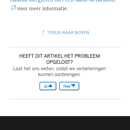
L
voor meer informatie.
i
n
TERUG NAAR BOVEN
k
w
o
HEEFT DIT ARTIKEL HET PROBLEEM
r
OPGELOST?
Laat het ons weten, zodat we verbeteringen
d
kunnen aanbrengen.
t
i
Ja
Nee
n
e
e
n