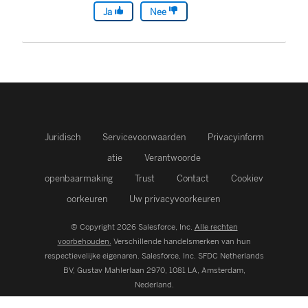
Ja
Nee
Juridisch
Servicevoorwaarden
Privacyinform
atie
Verantwoorde
openbaarmaking
Trust
Contact
Cookiev
oorkeuren
Uw privacyvoorkeuren
© Copyright 2026 Salesforce, Inc.
Alle rechten
voorbehouden.
Verschillende handelsmerken van hun
respectievelijke eigenaren. Salesforce, Inc.
SFDC Netherlands
BV, Gustav Mahlerlaan 2970, 1081 LA, Amsterdam,
Nederland.