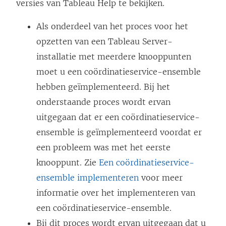
L
versies van Tableau Help te bekijken.
i
Als onderdeel van het proces voor het
n
opzetten van een
Tableau Server
-
k
installatie met meerdere knooppunten
w
moet u een coördinatieservice-ensemble
o
hebben geïmplementeerd. Bij het
r
onderstaande proces wordt ervan
d
uitgegaan dat er een coördinatieservice-
t
ensemble is geïmplementeerd voordat er
i
een probleem was met het eerste
n
knooppunt. Zie
Een coördinatieservice-
e
ensemble implementeren
voor meer
e
informatie over het implementeren van
n
een coördinatieservice-ensemble.
n
Bij dit proces wordt ervan uitgegaan dat u