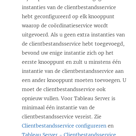
i
instanties van de clientbestandsservice
e
hebt geconfigureerd op elk knooppunt
u
waarop de coördinatieservice wordt
w
uitgevoerd. Als u geen extra instanties van
v
de clientbestandsservice hebt toegevoegd,
e
bevond uw enige instantie zich op het
n
eerste knooppunt en zult u minstens één
s
instantie van de clientbestandsservice aan
t
een ander knooppunt moeten toevoegen. U
e
moet de clientbestandsservice ook
r
opnieuw vullen. Voor Tableau Server is
g
minimaal één instantie van de
e
clientbestandsservice vereist. Zie
o
Clientbestandsservice configureren
en
p
Tableau Server - Clientbestandsservice