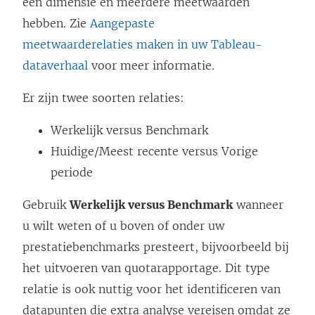
één dimensie en meerdere meetwaarden
d
hebben. Zie
Aangepaste
t
meetwaarderelaties maken in uw Tableau-
i
dataverhaal
voor meer informatie.
n
e
Er zijn twee soorten relaties:
e
Werkelijk versus Benchmark
n
Huidige/Meest recente versus Vorige
n
periode
i
e
Gebruik
Werkelijk versus Benchmark
wanneer
u
u wilt weten of u boven of onder uw
w
prestatiebenchmarks presteert, bijvoorbeeld bij
v
het uitvoeren van quotarapportage. Dit type
e
relatie is ook nuttig voor het identificeren van
n
datapunten die extra analyse vereisen omdat ze