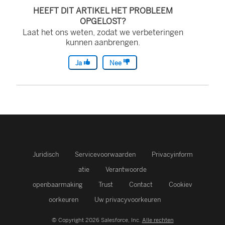
HEEFT DIT ARTIKEL HET PROBLEEM
OPGELOST?
Laat het ons weten, zodat we verbeteringen
kunnen aanbrengen.
Ja
Nee
Juridisch
Servicevoorwaarden
Privacyinform
atie
Verantwoorde
openbaarmaking
Trust
Contact
Cookiev
oorkeuren
Uw privacyvoorkeuren
© Copyright 2026 Salesforce, Inc.
Alle rechten