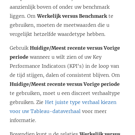
s
aanzienlijk boven of onder uw benchmark
t
liggen. Om
Werkelijk versus Benchmark
te
e
gebruiken, moeten de meetwaarden die u
r
vergelijkt hetzelfde waardetype hebben.
g
Gebruik
Huidige/Meest recente versus Vorige
e
periode
wanneer u wilt zien of uw Key
o
Performance Indicators (KPI's) in de loop van
p
de tijd stijgen, dalen of consistent blijven. Om
e
Huidige/Meest recente versus Vorige periode
n
te gebruiken, moet u een discreet verhaaltype
d
gebruiken. Zie
Het juiste type verhaal kiezen
)
voor uw Tableau-dataverhaal
voor meer
informatie.
Bovendien kunt u de relaties
Werkelijk versus