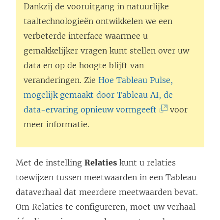
Dankzij de vooruitgang in natuurlijke
taaltechnologieën ontwikkelen we een
verbeterde interface waarmee u
gemakkelijker vragen kunt stellen over uw
data en op de hoogte blijft van
veranderingen. Zie
Hoe Tableau Pulse,
mogelijk gemaakt door Tableau AI, de
(
data-ervaring opnieuw vormgeeft
voor
L
meer informatie.
i
n
Met de instelling
Relaties
kunt u relaties
k
toewijzen tussen meetwaarden in een Tableau-
w
dataverhaal dat meerdere meetwaarden bevat.
o
Om Relaties te configureren, moet uw verhaal
r