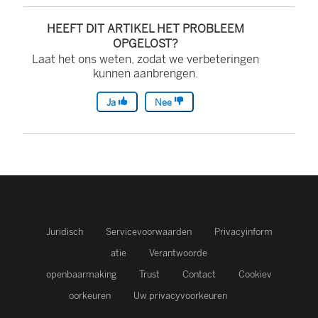
HEEFT DIT ARTIKEL HET PROBLEEM
OPGELOST?
Laat het ons weten, zodat we verbeteringen
kunnen aanbrengen.
Ja
Nee
Juridisch
Servicevoorwaarden
Privacyinform
atie
Verantwoorde
openbaarmaking
Trust
Contact
Cookiev
oorkeuren
Uw privacyvoorkeuren