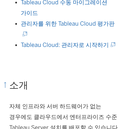
에
Tableau Cloud 수동 마이그레이션
서
가이드
열
(
관리자를 위한 Tableau Cloud 평가판
림
링
)
(
크
Tableau Cloud: 관리자로 시작하기
링
가
크
새
가
창
소개
새
에
창
서
자체 인프라와 서버 하드웨어가 없는
에
열
경우에도 클라우드에서 엔터프라이즈 수준
서
림
Tableau Server 설치를 배포할 수 있습니다.