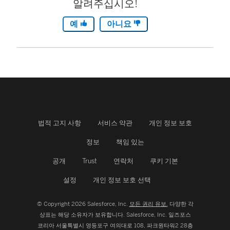
알려주십시오!
예
아니요
법적 고지 사항
서비스 약관
개인 정보 보호
정보
책임 있는
공개
Trust
연락처
쿠키 기본
설정
개인 정보 보호 선택
© Copyright 2026 Salesforce, Inc.
모든 권리 유보.
다양한 각
상표는 해당 소유자가 보유합니다. Salesforce, Inc.
일즈포스
코리아 서울특별시 영등포구 여의대로 108, 파크원타워2 28층