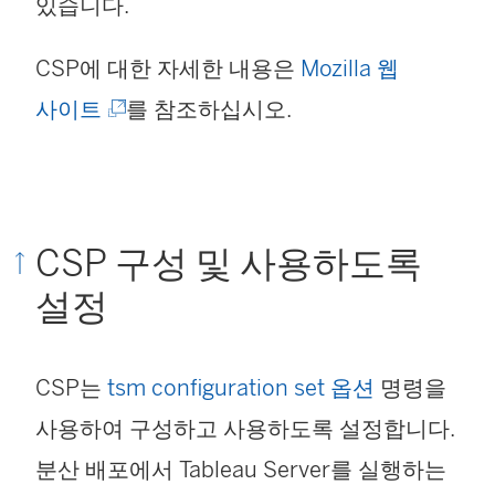
있습니다.
CSP에 대한 자세한 내용은
Mozilla 웹
(
사이트
를 참조하십시오.
링
크
가
CSP 구성 및 사용하도록
새
설정
창
에
CSP는
tsm configuration set 옵션
명령을
서
사용하여 구성하고 사용하도록 설정합니다.
열
분산 배포에서 Tableau Server를 실행하는
림