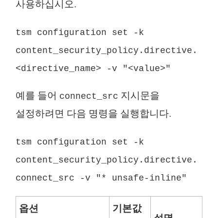
사용하십시오.
tsm configuration set -k
content_security_policy.directive.
<directive_name> -v "<value>"
예를 들어
지시문을
connect_src
설정하려면 다음 명령을 실행합니다.
tsm configuration set -k
content_security_policy.directive.
connect_src -v "* unsafe-inline"
옵션
기본값