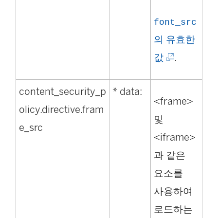
font_src
의 유효한
(
값
.
링
content_security_p
* data:
크
<frame>
olicy.directive.fram
가
및
e_src
새
<iframe>
창
과 같은
에
요소를
서
사용하여
열
로드하는