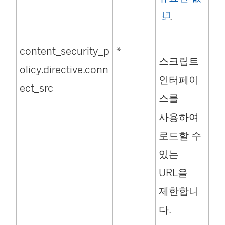
링
.
크
content_security_p
*
가
스크립트
olicy.directive.conn
새
인터페이
ect_src
창
스를
에
사용하여
서
로드할 수
열
있는
림
URL을
)
제한합니
다.