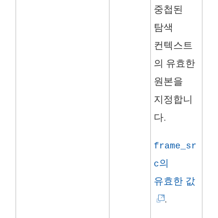
림
중첩된
)
탐색
컨텍스트
의 유효한
원본을
지정합니
다.
frame_sr
의
c
(
유효한 값
링
.
크