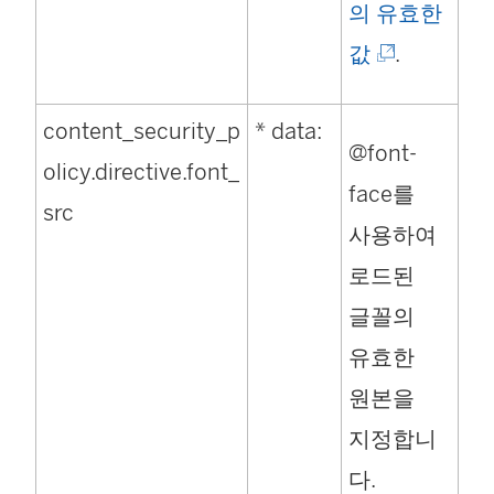
의 유효한
(
값
.
링
content_security_p
* data:
크
@font-
olicy.directive.font_
가
face를
src
새
사용하여
창
로드된
에
글꼴의
서
유효한
열
원본을
림
지정합니
)
다.