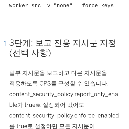
worker-src -v "none" --force-keys
창
에
서
3단계: 보고 전용 지시문 지정
열
(선택 사항)
림
)
일부 지시문을 보고하고 다른 지시문을
적용하도록 CPS를 구성할 수 있습니다.
content_security_policy.report_only_ena
ble가 true로 설정되어 있어도
content_security_policy.enforce_enabled
를 true로 설정하면 모든 지시문이