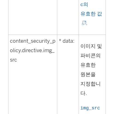
의
c
(
유효한 값
링
.
크
content_security_p
* data:
가
이미지 및
olicy.directive.img_
새
파비콘의
src
창
유효한
에
원본을
서
지정합니
열
다.
림
)
img_src