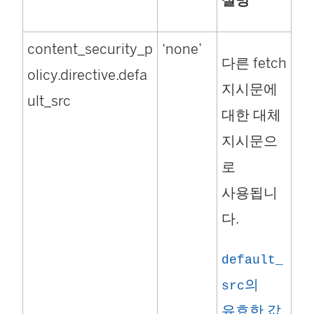
설명
content_security_p
‘none’
다른 fetch
olicy.directive.defa
지시문에
ult_src
대한 대체
지시문으
로
사용됩니
다.
default_
의
src
(
유효한 값