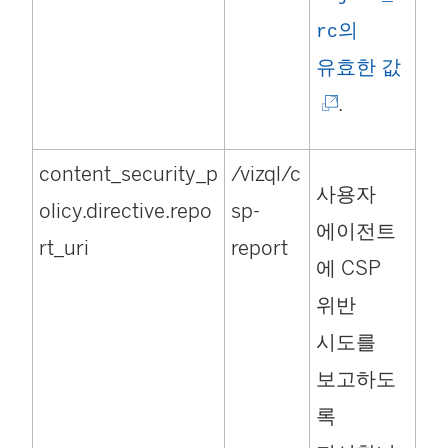
의
rc
(
유효한 값
링
.
크
content_security_p
/vizql/c
가
사용자
olicy.directive.repo
sp-
새
에이전트
rt_uri
report
창
에 CSP
에
위반
서
시도를
열
보고하도
림
록
)