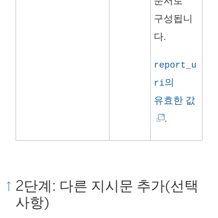
문서로
구성됩니
다.
report_u
의
ri
(
유효한 값
링
.
크
가
새
2단계: 다른 지시문 추가(선택
창
사항)
에