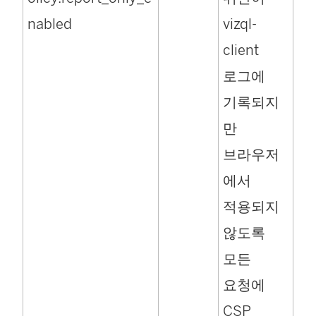
nabled
vizql-
client
로그에
기록되지
만
브라우저
에서
적용되지
않도록
모든
요청에
CSP