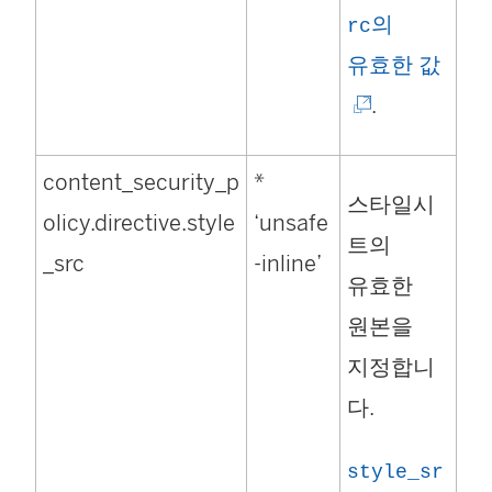
의
)
rc
(
유효한 값
링
.
크
content_security_p
*
가
스타일시
olicy.directive.style
‘unsafe
새
트의
_src
-inline’
창
유효한
에
원본을
서
지정합니
열
다.
림
)
style_sr