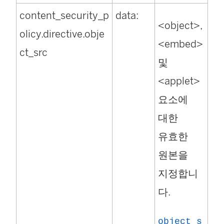
content_security_p
data:
가
<object>,
olicy.directive.obje
새
<embed>
ct_src
창
및
에
<applet>
서
요소에
열
대한
림
유효한
)
원본을
지정합니
다.
object_s