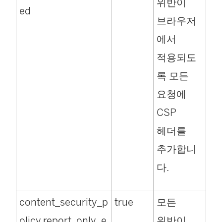
위반이
ed
브라우저
에서
적용되도
록 모든
요청에
CSP
헤더를
추가합니
다.
content_security_p
true
모든
olicy.report_only_e
위반이