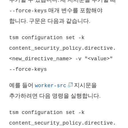
창
매개 변수를 포함해야
--force-keys
에
합니다. 구문은 다음과 같습니다.
서
열
tsm configuration set -k
림
content_security_policy.directive.
)
<new_directive_name> -v "<value>"
--force-keys
(
예를 들어
지시문을
worker-src
링
추가하려면 다음 명령을 실행합니다.
크
tsm configuration set -k
가
content_security_policy.directive.
새