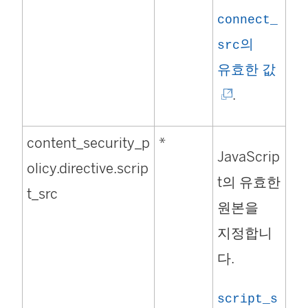
connect_
의
src
(
유효한 값
링
.
크
content_security_p
*
가
JavaScrip
olicy.directive.scrip
새
t의 유효한
t_src
창
원본을
에
지정합니
서
다.
열
림
script_s