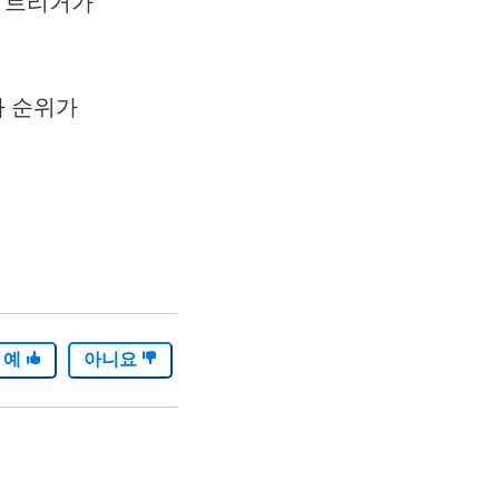
은 트리거가
다 순위가
예
아니요