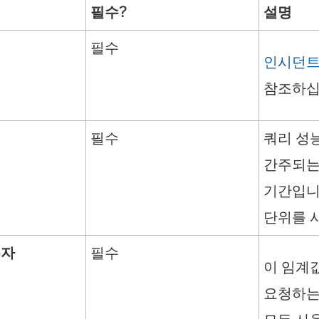
필수?
설명
필수
인시던트
참조하십
필수
쿼리 성
간주되는
기간입니
단위를 
용자
필수
이 임계
요청하는