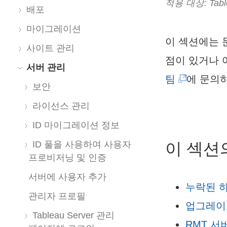
적용 대상: Table
배포
마이그레이션
이 섹션에는 
사이트 관리
점이 있거나 
서버 관리
(
팀
에 문의
보안
링
라이선스 관리
크
ID 마이그레이션 정보
가
ID 풀을 사용하여 사용자
이 섹션
새
프로비저닝 및 인증
창
서버에 사용자 추가
누락된 
에
관리자 프로필
업그레이
서
Tableau Server 관리
RMT 서