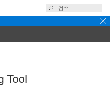
.
g Tool