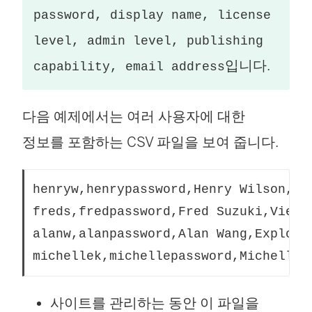
password, display name, license
level, admin level, publishing
입니다.
capability, email address
다음 예제에서는 여러 사용자에 대한
정보를 포함하는 CSV 파일을 보여 줍니다.
henryw,henrypassword,Henry Wilson,Cr
freds,fredpassword,Fred Suzuki,Viewe
alanw,alanpassword,Alan Wang,Explore
michellek,michellepassword,Michelle 
사이트를 관리하는 동안 이 파일을