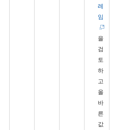
레
(
임
링
크
을
가
검
새
토
창
하
에
고
서
올
열
바
림
른
)
값