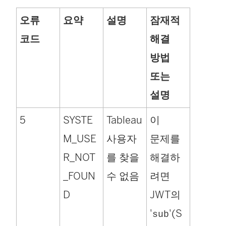
오류
요약
설명
잠재적
코드
해결
방법
또는
설명
5
SYSTE
Tableau
이
M_USE
사용자
문제를
R_NOT
를 찾을
해결하
_FOUN
수 없음
려면
D
JWT의
'
'(S
sub