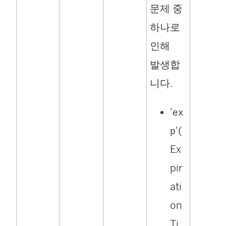
문제 중
하나로
인해
발생합
니다.
'
ex
'(
p
Ex
pir
ati
on
Ti