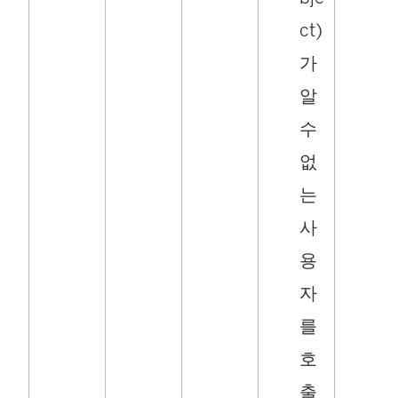
ct)
가
알
수
없
는
사
용
자
를
호
출