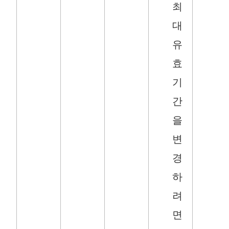
최
대
유
효
기
간
을
변
경
하
려
면