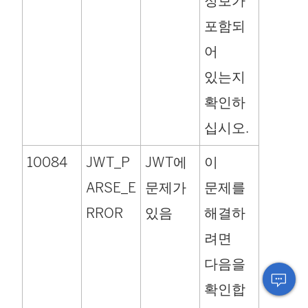
정보가
포함되
어
있는지
확인하
십시오.
10084
JWT_P
JWT에
이
ARSE_E
문제가
문제를
RROR
있음
해결하
려면
다음을
확인합