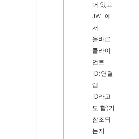
어 있고
JWT에
서
올바른
클라이
언트
ID(연결
앱
ID라고
도 함)가
참조되
는지