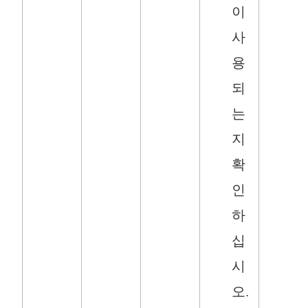
이
사
용
되
는
지
확
인
하
십
시
오.