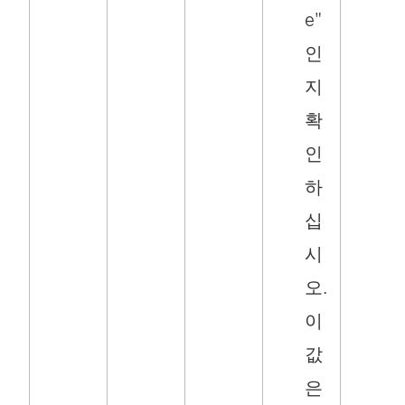
e"
인
지
확
인
하
십
시
오.
이
값
은