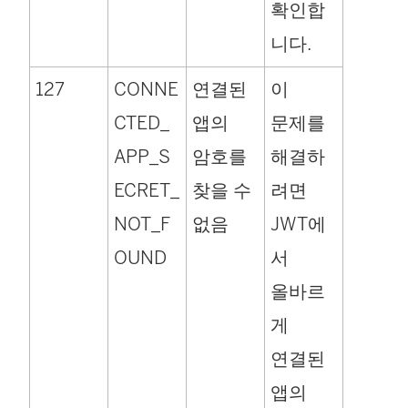
확인합
니다.
127
CONNE
연결된
이
CTED_
앱의
문제를
APP_S
암호를
해결하
ECRET_
찾을 수
려면
NOT_F
없음
JWT에
OUND
서
올바르
게
연결된
앱의