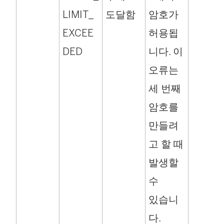
LIMIT_
도달함
암호가
EXCEE
허용됩
DED
니다. 이
오류는
세 번째
암호를
만들려
고 할 때
발생할
수
있습니
다.