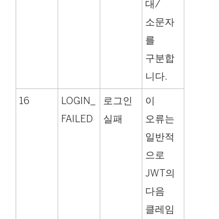
대/
소문자
를
구분합
니다.
16
LOGIN_
로그인
이
FAILED
실패
오류는
일반적
으로
JWT의
다음
클레임