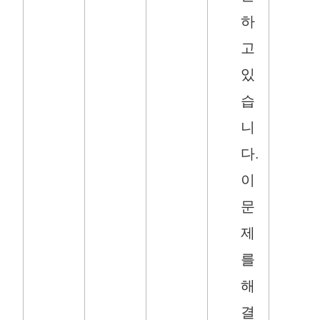
하
고
있
습
니
다.
이
문
제
를
해
결