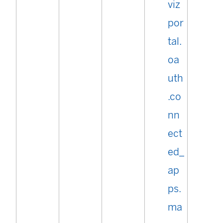
viz
por
tal.
oa
uth
.co
nn
ect
ed_
ap
ps.
ma