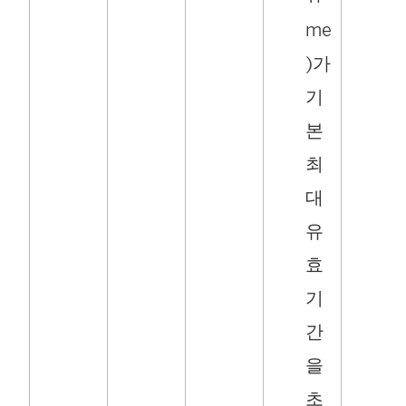
me
)가
기
본
최
대
유
효
기
간
을
초