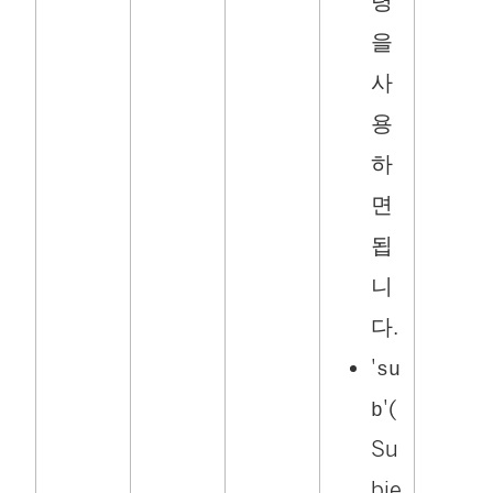
령
을
사
용
하
면
됩
니
다.
'
su
'(
b
Su
bje