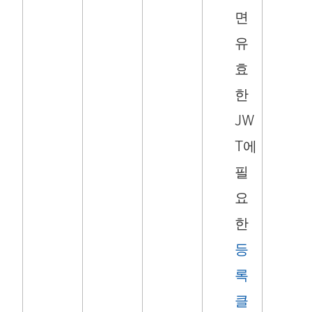
면
유
효
한
JW
T에
필
요
한
등
록
클