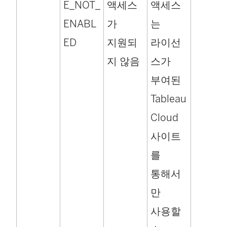
E_NOT_
액세스
액세스
ENABL
가
는
ED
지원되
라이선
지 않음
스가
부여된
Tableau
Cloud
사이트
를
통해서
만
사용할