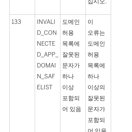
십시오.
133
INVALI
도메인
이
D_CON
허용
오류는
NECTE
목록에
도메인
D_APP_
잘못된
허용
DOMAI
문자가
목록에
N_SAF
하나
하나
ELIST
이상
이상의
포함되
잘못된
어 있음
문자가
포함되
어 있을