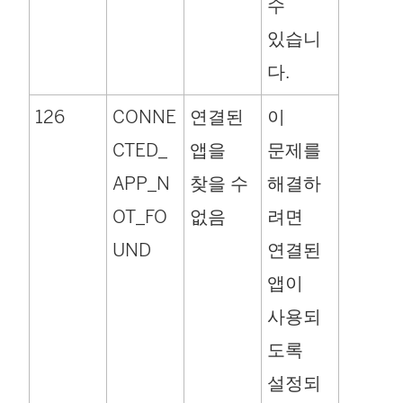
수
있습니
다.
126
CONNE
연결된
이
CTED_
앱을
문제를
APP_N
찾을 수
해결하
OT_FO
없음
려면
UND
연결된
앱이
사용되
도록
설정되