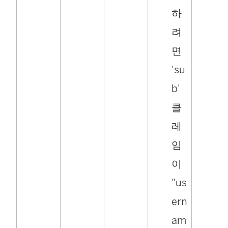
하
려
면
'su
b'
클
레
임
이
"us
ern
am