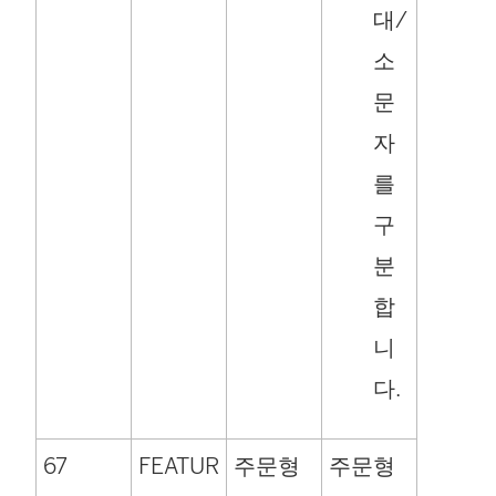
대/
소
문
자
를
구
분
합
니
다.
67
FEATUR
주문형
주문형