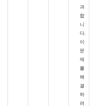
과
합
니
다.
이
문
제
를
해
결
하
려