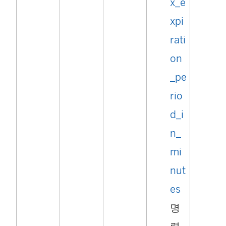
x_e
xpi
rati
on
_pe
rio
d_i
n_
mi
nut
es
명