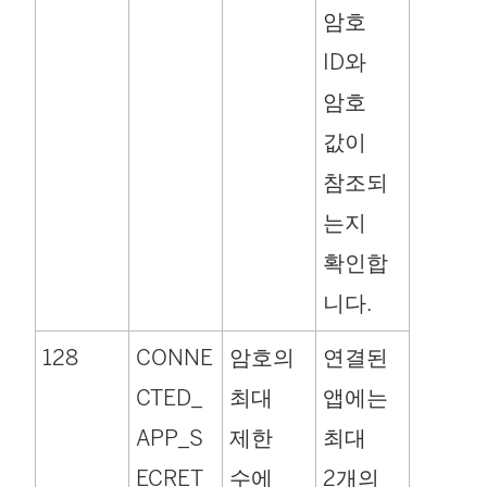
암호
ID와
암호
값이
참조되
는지
확인합
니다.
128
CONNE
암호의
연결된
CTED_
최대
앱에는
APP_S
제한
최대
ECRET_
수에
2개의