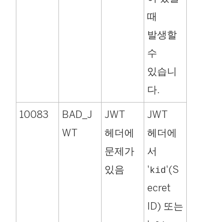
때
발생할
수
있습니
다.
10083
BAD_J
JWT
JWT
WT
헤더에
헤더에
문제가
서
있음
'
'(S
kid
ecret
ID) 또는