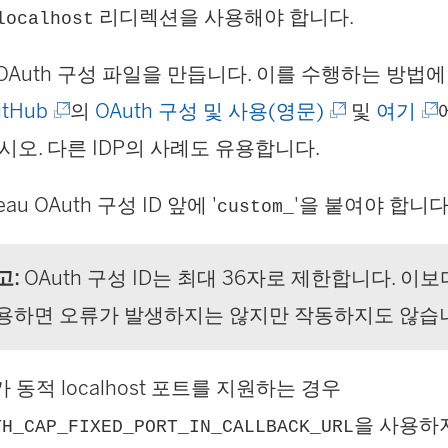
링
리디렉션을 사용해야 합니다.
localhost
)
열
크
림
au OAuth 구성 파일을 만듭니다. 이를 수행하는 방법
가
)
(
(
(
itHub
의
OAuth 구성 및 사용(영문)
및
여기
새
링
링
링
오. 다른 IDP의 사례도 유용합니다.
창
크
크
크
에
leau OAuth 구성 ID 앞에 '
'을 붙여야 합니다
custom_
가
가
가
서
새
새
새
열
고:
OAuth 구성 ID는 최대 36자로 제한합니다. 이보다
창
창
창
림
용하면 오류가 발생하지는 않지만 작동하지도 않습
에
에
에
)
서
서
서
가 동적 localhost 포트를 지원하는 경우
열
열
열
을 사용하
TH_CAP_FIXED_PORT_IN_CALLBACK_URL
림
림
림