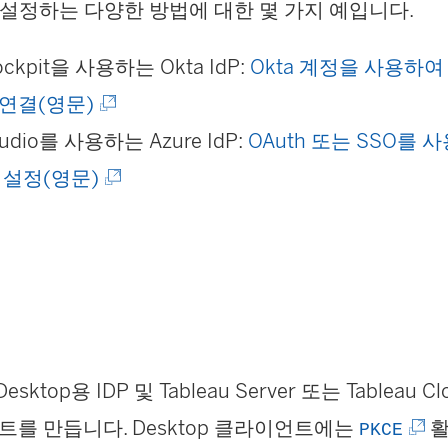
를 설정하는 다양한 방법에 대한 몇 가지 예입니다.
크
가
ockpit을 사용하는 Okta IdP:
Okta 계정을 사용하여 
새
(
 연결(영문)
창
링
tudio를 사용하는 Azure IdP:
OAuth 또는 SSO를 사
에
크
(
 설정(영문)
서
가
링
열
새
크
림
창
가
성
)
에
새
서
창
 Desktop용 IDP 및 Tableau Server 또는 Tableau 
열
에
(
를 만듭니다. Desktop 클라이언트에는
활
PKCE
림
서