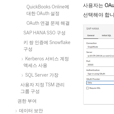
사용자는
OA
QuickBooks Online에
에
대한 OAuth 설정
선택해야 합니
서
OAuth 연결 문제 해결
열
SAP HANA SSO 구성
림
키 쌍 인증에 Snowflake
)
구성
Kerberos 서비스 계정
액세스 사용
SQL Server 가장
사용자 지정 TSM 관리
그룹 구성
권한 부여
데이터 보안