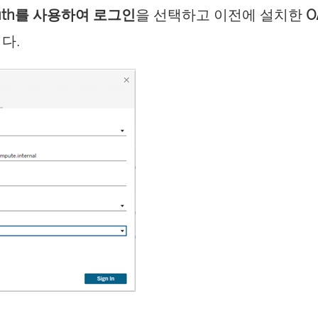
uth를 사용하여 로그인
을 선택하고 이전에 설치한
O
에
다.
서
열
림
)