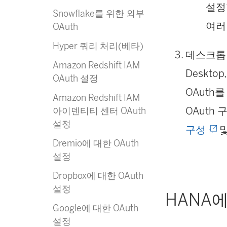
설정
Snowflake를 위한 외부
여러 
OAuth
Hyper 쿼리 처리(베타)
데스크톱
Amazon Redshift IAM
Desktop
OAuth 설정
OAuth를 
Amazon Redshift IAM
OAuth
아이덴티티 센터 OAuth
설정
(
구성
Dremio에 대한 OAuth
링
설정
크
Dropbox에 대한 OAuth
가
설정
HANA
새
Google에 대한 OAuth
설정
창