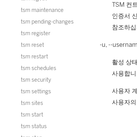
TSM 컨
tsm maintenance
인증서 신
tsm pending-changes
참조하십
tsm register
-u, --userna
tsm reset
tsm restart
활성 상
tsm schedules
사용합니
tsm security
사용자 계
tsm settings
사용자의
tsm sites
tsm start
tsm status