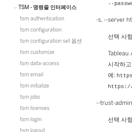
--passw
TSM - 명령줄 인터페이스
tsm authentication
-s, --server
tsm configuration
선택 사
tsm configuration set 옵션
tsm customize
Table
tsm data-access
시작하고 
tsm email
예:
http
tsm initialize
https:/
tsm jobs
--trust-admin
tsm licenses
tsm login
선택 사
tsm logout