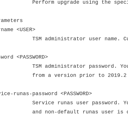
g the specified parameters.

ameters

name <USER>

ent user will be assumed if not provided.

word <PASSWORD>

ll be prompted for a password if upgrading

.2 and the password is not provided.

vice-runas-password <PASSWORD>

will be prompted for password if not set

unas user is configured.
