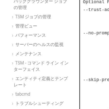
バックグラウンダー ジョブ
Optional P
の管理
--trust-ad
TSM ジョブの管理
					Do not validate 
管理ビュー
--no-promp
パフォーマンス
					Suppress script prompts. You wil
サーバーのヘルスの監視
					parameters, for example, if you spe
メンテナンス
					script needs to stop or restart Ta
TSM - コマンド ライン イン
					or prompting. Use this if you automa
ターフェイス
エンティティ定義とテンプ
--skip-pre
レート
					Skip the preflight check. This op
tabcmd
					the preflight che
トラブルシューティング