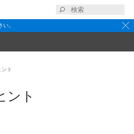
さい。
力ヒント
出力ヒント