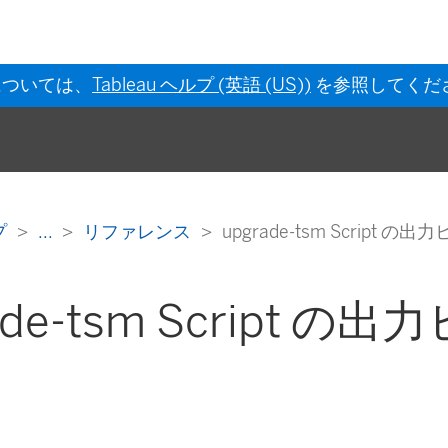
については、
Tableau ヘルプ (英語 (US))
を参照してくだ
ルプ
...
リファレンス
upgrade-tsm Script の出
ade-tsm Script の