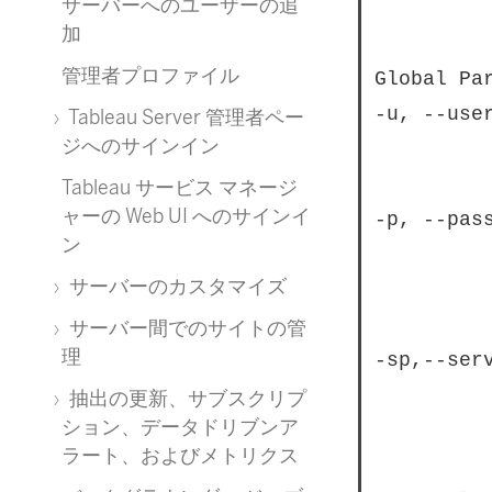
サーバーへのユーザーの追
					Perform upgrade usin
加
管理者プロファイル
Global Par
-u, --user
Tableau Server 管理者ペー
ジへのサインイン
					TSM administrator user name. Curr
Tableau サービス マネージ
ャーの Web UI へのサインイ
-p, --pass
ン
					TSM administrator password. You wi
サーバーのカスタマイズ
					from a version prior to 2019
サーバー間でのサイトの管
理
-sp,--ser
					Service runas user password. You 
抽出の更新、サブスクリプ
ション、データドリブンア
					and non-default r
ラート、およびメトリクス