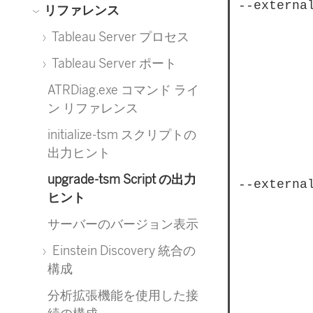
--externa
リファレンス
					Required if upgrading from a Tabl
Tableau Server プロセス
					that uses a later major version o
Tableau Server ポート
					external repository. The filename
ATRDiag.exe コマンド ライ
					instance of the external repositor
ン リファレンス
					type of external service as the c
initialize-tsm スクリプトの
					supported ver
出力ヒント
upgrade-tsm Script の出力
--externa
ヒント
					Required if upgrading from a Tabl
サーバーのバージョン表示
					that uses a later major version o
Einstein Discovery 統合の
					external repository. The filenam
構成
					external repository. The new
分析拡張機能を使用した接
					of external service as the cur