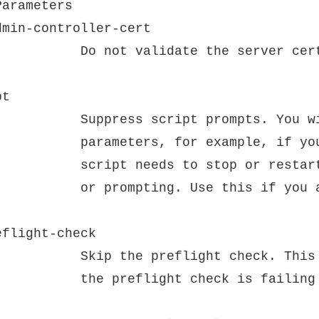
arameters

min-controller-cert

the server certificate.

t

l only be prompted for missing required

cify a user name but not a password. If the

bleau Server it will do so without warning

te the upgrade, for example, with a script.

flight-check

tion should only be used if you are sure

ck is failing in error.
