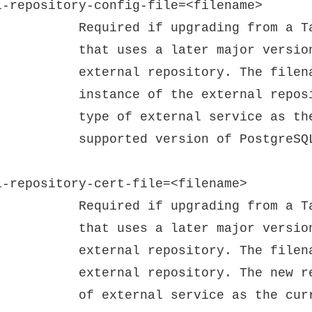
l-repository-config-file=<filename>

eau Server to a version of Tableau Server

f PostgreSQL and is configured to use an

 is a configuration file describing a new

y. The new repository should use the same

urrent external repository, but with the

sion of PostgreSQL.

l-repository-cert-file=<filename>

eau Server to a version of Tableau Server

f PostgreSQL and is configured to use an

e is a SSL certificate file for the new

 repository should use the same type

rent external repository, but with the
