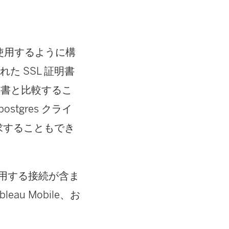
 を使用するように構
た SSL 証明書
た証明書と比較するこ
stgres クライ
う要求することもでき
用する接続が含ま
eau Mobile、お