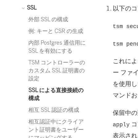
SSL
以下のコ
外部 SSL の構成
tsm sec
例: キーと CSR の生成
内部 Postgres 通信用に
tsm pen
SSL を有効にする
これによ
TSM コントローラーの
カスタム SSL 証明書の
ー ファイ
設定
を使用した
SSL による直接接続の
マンドお
構成
相互 SSL 認証の構成
保留中の
相互認証中にクライア
コ
apply
ント証明書をユーザー
表示され
にマッピングする