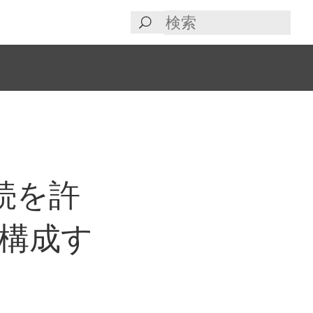
続を許
 を構成す