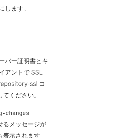
効にします。
サーバー証明書とキ
イアントで SSL
tory-ssl コ
してください。
g-changes
せるメッセージが
も表示されます