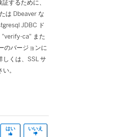
ID を検証するために、
たは Dbeaver な
sql JDBC ド
rify-ca" また
ドライバーのバージョンに
しくは、SSL サ
さい。
はい
いいえ