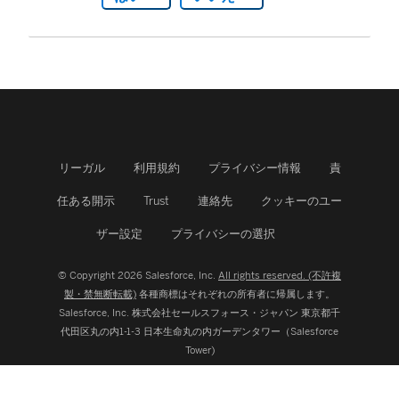
リーガル
利用規約
プライバシー情報
責
任ある開示
Trust
連絡先
クッキーのユー
ザー設定
プライバシーの選択
© Copyright 2026 Salesforce, Inc.
All rights reserved. (不許複
製・禁無断転載)
各種商標はそれぞれの所有者に帰属します。
Salesforce, Inc.
株式会社セールスフォース・ジャパン 東京都千
代田区丸の内1-1-3 日本生命丸の内ガーデンタワー（Salesforce
Tower)