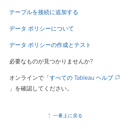
ィ
テーブルを接続に追加する
ン
ド
データ ポリシーについて
ウ
データ ポリシーの作成とテスト
で
リ
必要なものが見つかりませんか?
ン
(
オンラインで「
すべての Tableau ヘルプ
ク
新
」を確認してください。
が
し
開
い
く
一番上に戻る
ウ
)