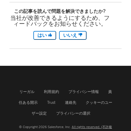
ィ
この記事を読んで問題を解決できましたか?
ン
当社が改善できるようにするため、フ
ド
ィードバックをお知らせください。
ウ
はい
いいえ
で
リ
ン
ク
が
リーガル
利用規約
プライバシー情報
責
開
任ある開示
Trust
連絡先
クッキーのユー
く
ザー設定
プライバシーの選択
)
© Copyright 2026 Salesforce, Inc.
All rights reserved. (不許複