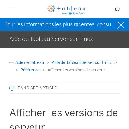
Pour les informations les plus récentes, consultez l’
Ai
Aide de Tableau Server sur Linux
Aide de Tableau
Aide de Tableau Server sur Linux
...
Référence
Afficher les versions de serveur
DANS CET ARTICLE
Afficher les versions de
serveur