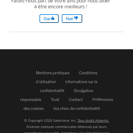
Faites-nous part de votre avis pour nous aider
à être encore meilleurs !
Oui
Non
Mentions juridiques
Conditions
d’utilisation
Informations sur la
confidentialité
Divulgation
responsable
Trust
Contact
Préférences
des cookies
Vos choix de confidentialité
© Copyright 2026 Salesforce, Inc.
Tous droits réservés.
Diverses marques commerciales détenues par leurs