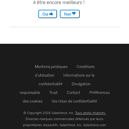
à être encore meilleurs !
Oui
Non
Mentions juridiques
Conditions
d’utilisation
Informations sur la
confidentialité
Divulgation
responsable
Trust
Contact
Préférences
des cookies
Vos choix de confidentialité
© Copyright 2026 Salesforce, Inc.
Tous droits réservés.
Diverses marques commerciales détenues par leurs
propriétaires respectifs. Salesforce, Inc.
Salesforce.com