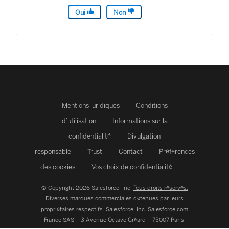
Oui
Non
Mentions juridiques
Conditions
d’utilisation
Informations sur la
confidentialité
Divulgation
responsable
Trust
Contact
Préférences
des cookies
Vos choix de confidentialité
© Copyright 2026 Salesforce, Inc.
Tous droits réservés.
Diverses marques commerciales détenues par leurs
propriétaires respectifs. Salesforce, Inc.
Salesforce.com
France SAS – 3 Avenue Octave Gréard – 75007 Paris.