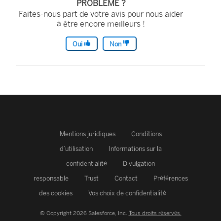
PROBLÈME ?
Faites-nous part de votre avis pour nous aider
à être encore meilleurs !
Oui
Non
Mentions juridiques
Conditions
d’utilisation
Informations sur la
confidentialité
Divulgation
responsable
Trust
Contact
Préférences
des cookies
Vos choix de confidentialité
© Copyright 2026 Salesforce, Inc.
Tous droits réservés.