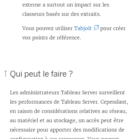
externe a surtout un impact sur les
classeurs basés sur des extraits.
(
Vous pouvez utiliser
Tabjolt
pour créer
L
vos points de référence.
e
l
i
Qui peut le faire ?
e
n
Les administrateurs Tableau Server surveillent
s
les performances de Tableau Server. Cependant,
’
en raison de considérations relatives au réseau,
o
au matériel et au stockage, un accès peut être
u
nécessaire pour apporter des modifications de
v