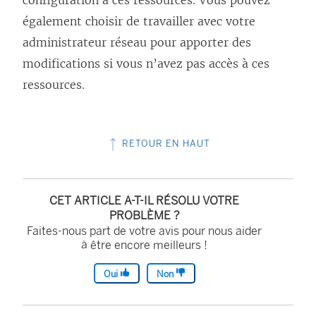
configuration à ces ressources. Vous pouvez
r
également choisir de travailler avec votre
e
administrateur réseau pour apporter des
d
modifications si vous n’avez pas accès à ces
a
ressources.
n
s
u
RETOUR EN HAUT
n
e
n
CET ARTICLE A-T-IL RÉSOLU VOTRE
o
PROBLÈME ?
Faites-nous part de votre avis pour nous aider
u
à être encore meilleurs !
v
Oui
Non
e
l