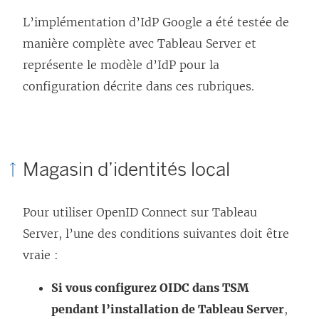
l
L’implémentation d’IdP Google a été testée de
e
manière complète avec Tableau Server et
f
représente le modèle d’IdP pour la
e
configuration décrite dans ces rubriques.
n
ê
t
Magasin d’identités local
r
e
)
Pour utiliser OpenID Connect sur
Tableau
Server
, l’une des conditions suivantes doit être
vraie :
Si vous configurez OIDC dans TSM
pendant l’installation de Tableau Server
,