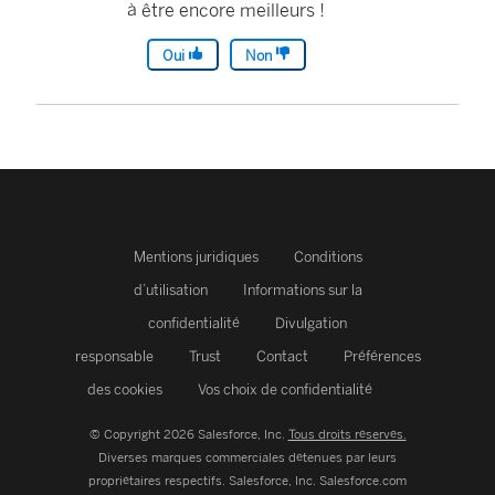
à être encore meilleurs !
Oui
Non
Mentions juridiques
Conditions
d’utilisation
Informations sur la
confidentialité
Divulgation
responsable
Trust
Contact
Préférences
des cookies
Vos choix de confidentialité
© Copyright 2026 Salesforce, Inc.
Tous droits réservés.
Diverses marques commerciales détenues par leurs
propriétaires respectifs. Salesforce, Inc.
Salesforce.com