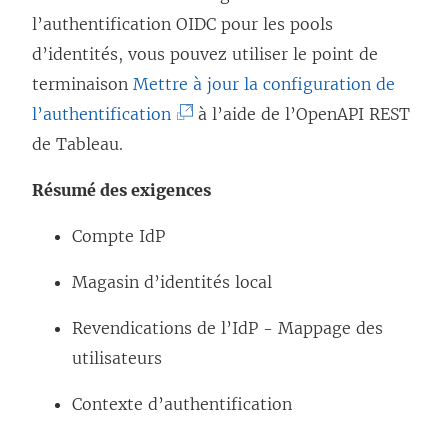
l’authentification OIDC pour les pools
d’identités, vous pouvez utiliser le point de
terminaison
Mettre à jour la configuration de
(
l’authentification
à l’aide de l’OpenAPI REST
L
de Tableau.
e
Résumé des exigences
l
i
Compte IdP
e
Magasin d’identités local
n
s
Revendications de l’IdP - Mappage des
’
utilisateurs
o
Contexte d’authentification
u
v