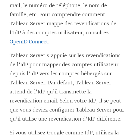
mail, le numéro de téléphone, le nom de
n
famille, etc. Pour comprendre comment
e
Tableau Server
mappe des revendications de
n
l’IdP à des comptes utilisateur, consultez
o
OpenID Connect
.
u
v
Tableau Server
s’appuie sur les revendications
e
de l’IdP pour mapper des comptes utilisateur
l
depuis l’IdP vers les comptes hébergés sur
l
Tableau Server
. Par défaut,
Tableau Server
e
attend de l’IdP qu’il transmette la
f
revendication
email
. Selon votre IdP, il se peut
e
que vous deviez configurer
Tableau Server
pour
n
qu’il utilise une revendication d’IdP différente.
ê
t
Si vous utilisez
Google
comme IdP, utilisez la