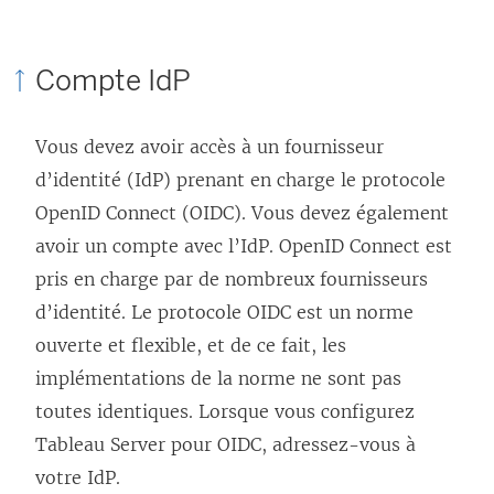
r
e
Compte IdP
d
a
Vous devez avoir accès à un fournisseur
n
d’identité (IdP) prenant en charge le protocole
s
OpenID Connect (OIDC). Vous devez également
u
avoir un compte avec l’IdP. OpenID Connect est
n
pris en charge par de nombreux fournisseurs
e
d’identité. Le protocole OIDC est un norme
n
ouverte et flexible, et de ce fait, les
o
implémentations de la norme ne sont pas
u
toutes identiques. Lorsque vous configurez
v
Tableau Server
pour OIDC, adressez-vous à
e
votre IdP.
l