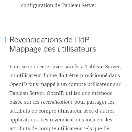
i
configuration de Tableau Server.
e
n
s
Revendications de l’IdP -
’
Mappage des utilisateurs
o
u
Pour se connecter avec succès à
Tableau Server
,
v
un utilisateur donné doit être provisionné dans
r
OpenID puis mappé à un compte utilisateur sur
e
Tableau Server
. OpenID utilise une méthode
d
basée sur les
revendications
pour partager les
a
attributs de compte utilisateur avec d’autres
n
applications. Les revendications incluent les
s
attributs de compte utilisateur tels que l’e-
u