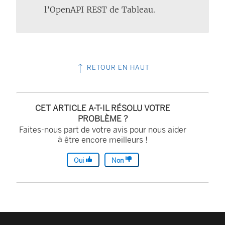
L
l’OpenAPI REST de Tableau.
e
l
i
RETOUR EN HAUT
e
n
s
CET ARTICLE A-T-IL RÉSOLU VOTRE
’
PROBLÈME ?
o
Faites-nous part de votre avis pour nous aider
à être encore meilleurs !
u
v
Oui
Non
r
e
d
a