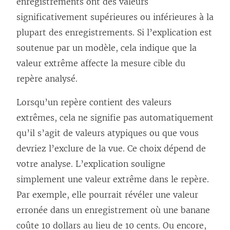
enregistrements ont des valeurs
s
significativement supérieures ou inférieures à la
’
plupart des enregistrements. Si l’explication est
o
soutenue par un modèle, cela indique que la
u
valeur extrême affecte la mesure cible du
v
repère analysé.
r
e
Lorsqu’un repère contient des valeurs
d
extrêmes, cela ne signifie pas automatiquement
a
qu’il s’agit de valeurs atypiques ou que vous
n
devriez l’exclure de la vue. Ce choix dépend de
s
votre analyse. L’explication souligne
u
simplement une valeur extrême dans le repère.
n
Par exemple, elle pourrait révéler une valeur
e
erronée dans un enregistrement où une banane
n
coûte 10 dollars au lieu de 10 cents. Ou encore,