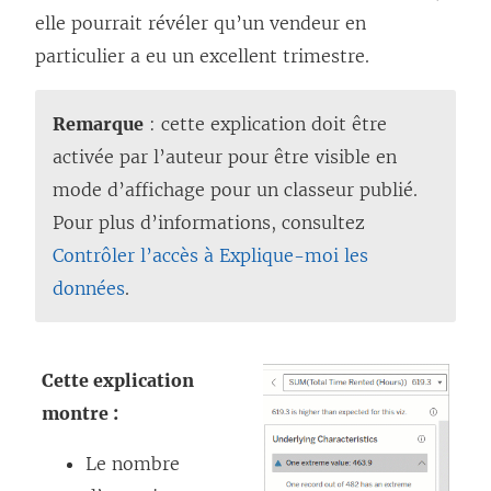
o
elle pourrait révéler qu’un vendeur en
u
particulier a eu un excellent trimestre.
v
e
Remarque
: cette explication doit être
l
activée par l’auteur pour être visible en
l
mode d’affichage pour un classeur publié.
e
Pour plus d’informations, consultez
f
Contrôler l’accès à Explique-moi les
e
données
.
n
ê
t
Cette explication
r
montre :
e
Le nombre
)