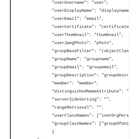
			   "userUsername": "user",

			   "userDisplayName": "displayname",

			   "userEmail": "email",

			   "userCertificate": "certificate",

			   "userThumbnail": "thumbnail",

			   "userJpegPhoto": "photo",

			   "groupBaseFilter": "(objectClass=groupofNames)",

			   "groupName": "groupname",

			   "groupEmail": "groupemail",

			   "groupDescription": "groupdescription",

			   "member": "member",

			   "distinguishedNameAttribute": "",

			   "serverSideSorting": "",

			   "rangeRetrieval": "",

			   "userClassNames": ["inetOrgPerson","someClass2"],

			   "groupClassNames": ["groupOfUniqueNames1","groupOfUniqueNames2"]

			   }
