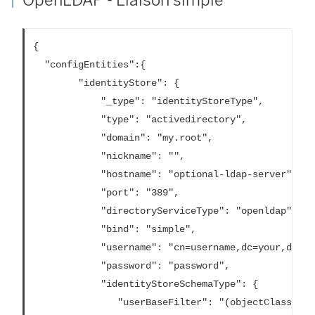
OpenLDAP - Liaison simple
{

  "configEntities":{

		"identityStore": {

			"_type": "identityStoreType",

			"type": "activedirectory",

			"domain": "my.root",

			"nickname": "",

			"hostname": "optional-ldap-server",

			"port": "389",

			"directoryServiceType": "openldap",

			"bind": "simple",

			"username": "cn=username,dc=your,dc=domain",

			"password": "password",

			"identityStoreSchemaType": {

			   "userBaseFilter": "(objectClass=inetOrgPerson)",
