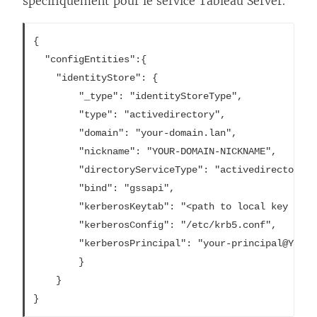
spécifiquement pour le service Tableau Server.
{

  "configEntities":{

    "identityStore": {

		"_type": "identityStoreType",

		"type": "activedirectory",

		"domain": "your-domain.lan",

		"nickname": "YOUR-DOMAIN-NICKNAME",

		"directoryServiceType": "activedirectory",

		"bind": "gssapi",

		"kerberosKeytab": "<path to local key tab file>",

		"kerberosConfig": "/etc/krb5.conf",

		"kerberosPrincipal": "your-principal@YOUR.DOMAIN"

		}

	}
