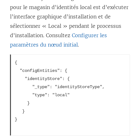
e
pour le magasin d’identités local est d’exécuter
n
l’interface graphique d’installation et de
ê
sélectionner « Local » pendant le processus
t
d’installation. Consultez
Configurer les
r
paramètres du nœud initial
.
e
)
{

  "configEntities": {

    "identityStore": {

       "_type": "identityStoreType",

       "type": "local"

     }

   }

}			
