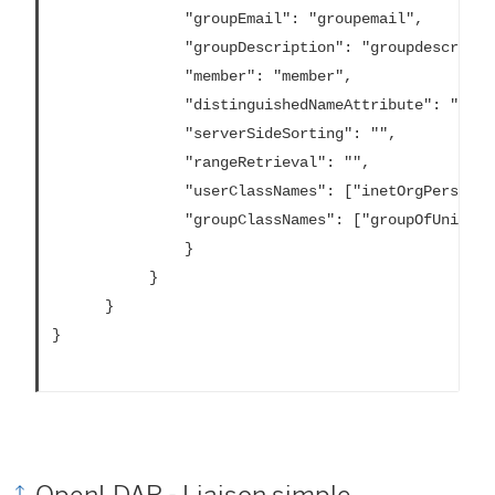
			   "groupEmail": "groupemail",

			   "groupDescription": "groupdescription",

			   "member": "member",

			   "distinguishedNameAttribute": "",

			   "serverSideSorting": "",

			   "rangeRetrieval": "",

			   "userClassNames": ["inetOrgPerson","someClass2"],

			   "groupClassNames": ["groupOfUniqueNames1","groupOfUniqueNames2"]

			   }

		   }			

	  }			

}
