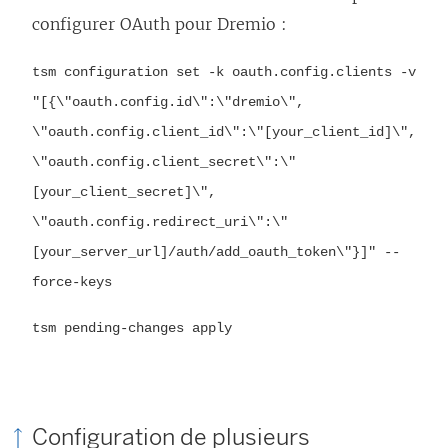
)
configurer OAuth pour Dremio :
tsm configuration set -k oauth.config.clients -v
"[{\"oauth.config.id\":\"dremio\",
\"oauth.config.client_id\":\"[your_client_id]\",
\"oauth.config.client_secret\":\"
[your_client_secret]\",
\"oauth.config.redirect_uri\":\"
[your_server_url]/auth/add_oauth_token\"}]" --
force-keys
tsm pending-changes apply
Configuration de plusieurs