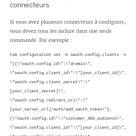
connecteurs
Si vous avez plusieurs connecteurs à configurer,
vous devez tous les inclure dans une seule
commande. Par exemple :
tsm configuration set -k oauth.config.clients -v
"[{\"oauth.config.id\":\"dremio\",
\"oauth.config.client_id\":\"[your_client_id]\",
\"oauth.config.client_secret\":\"
[your_client_secret]\",
\"oauth.config.redirect_uri\":\"
[your_server_url]/auth/add_oauth_token\"},
{\"oauth.config.id\":\"customer_360_audience\",
\"oauth.config.client_id\":\"[your_client_id]\",