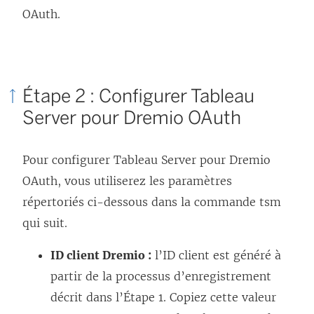
n
OAuth.
s
’
o
Étape 2 : Configurer
Tableau
u
Server
pour Dremio OAuth
v
r
Pour configurer Tableau Server pour Dremio
e
OAuth, vous utiliserez les paramètres
d
répertoriés ci-dessous dans la commande tsm
a
qui suit.
n
s
ID client Dremio :
l’ID client est généré à
u
partir de la processus d’enregistrement
n
décrit dans l’Étape 1. Copiez cette valeur
e