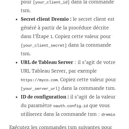
pour
dans la commande
[your_client_id]
n
tsm.
o
Secret client Dremio :
le secret client est
u
généré à partir de la procédure décrite
v
dans l’Étape 1. Copiez cette valeur pour
e
dans la commande
[your_client_secret]
l
tsm.
l
URL de Tableau Server
: il s’agit de votre
e
URL Tableau Server, par exemple
f
. Copiez cette valeur pour
https://myco.com
e
dans la commande tsm.
[your_server_url]
n
ID de configuration :
il s’agit de la valeur
ê
du paramètre
que vous
oauth.config.id
t
utiliserez dans la commande tsm :
dremio
r
e
Exécutez les commandes tsm suivantes pour