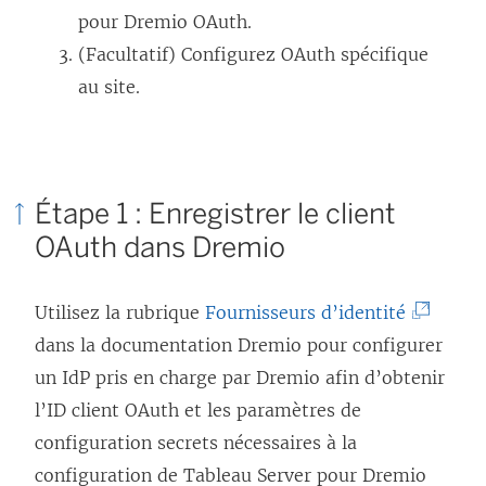
pour Dremio OAuth.
(Facultatif) Configurez OAuth spécifique
au site.
Étape 1 : Enregistrer le client
OAuth dans Dremio
(
Utilisez la rubrique
Fournisseurs d’identité
L
dans la documentation Dremio pour configurer
e
un IdP pris en charge par Dremio afin d’obtenir
l
l’ID client OAuth et les paramètres de
i
configuration secrets nécessaires à la
e
configuration de
Tableau Server
pour Dremio