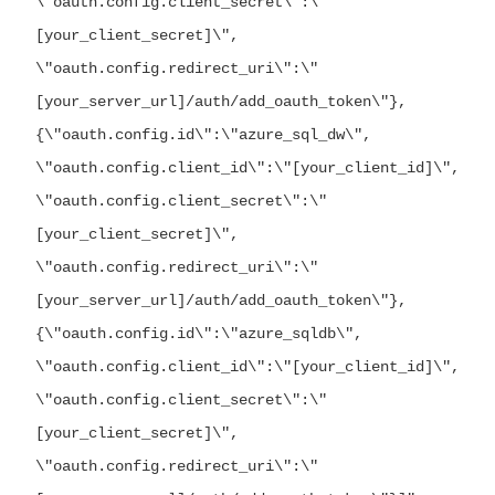
\"oauth.config.client_secret\":\"
[your_client_secret]\",
\"oauth.config.redirect_uri\":\"
[your_server_url]/auth/add_oauth_token\"},
{\"oauth.config.id\":\"azure_sql_dw\",
\"oauth.config.client_id\":\"[your_client_id]\",
\"oauth.config.client_secret\":\"
[your_client_secret]\",
\"oauth.config.redirect_uri\":\"
[your_server_url]/auth/add_oauth_token\"},
{\"oauth.config.id\":\"azure_sqldb\",
\"oauth.config.client_id\":\"[your_client_id]\",
\"oauth.config.client_secret\":\"
[your_client_secret]\",
\"oauth.config.redirect_uri\":\"