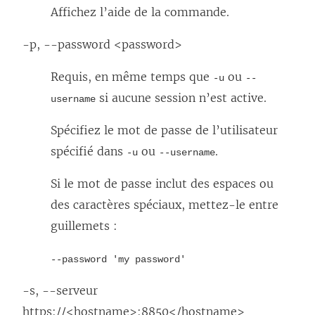
Affichez l’aide de la commande.
-p, --password <password>
Requis, en même temps que
ou
-u
--
si aucune session n’est active.
username
Spécifiez le mot de passe de l’utilisateur
spécifié dans
ou
.
-u
--username
Si le mot de passe inclut des espaces ou
des caractères spéciaux, mettez-le entre
guillemets :
--password 'my password'
-s, --serveur
https://<hostname>:8850</hostname>