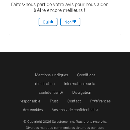
Faites-nous part de votre avis pour nous aider
à être encore meilleurs !
Oui
Non
Mentions juridiques
Conditions
d’utilisation
Informations sur la
confidentialité
Divulgation
responsable
Trust
Contact
Préférences
des cookies
Vos choix de confidentialité
© Copyright 2026 Salesforce, Inc.
Tous droits réservés.
Diverses marques commerciales détenues par leurs