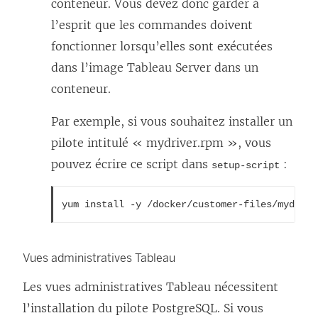
conteneur. Vous devez donc garder à
l
l’esprit que les commandes doivent
l
fonctionner lorsqu’elles sont exécutées
e
dans l’image Tableau Server dans un
f
conteneur.
e
n
Par exemple, si vous souhaitez installer un
ê
pilote intitulé « mydriver.rpm », vous
t
pouvez écrire ce script dans
:
setup-script
r
e
yum install -y /docker/customer-files/mydrive
)
Vues administratives Tableau
Les vues administratives Tableau nécessitent
l’installation du pilote PostgreSQL. Si vous