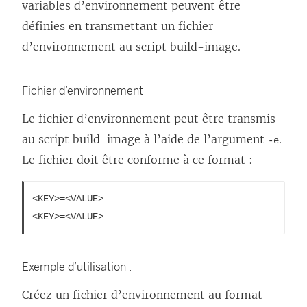
variables d’environnement peuvent être
n
définies en transmettant un fichier
o
d’environnement au script build-image.
u
v
Fichier d’environnement
e
l
Le fichier d’environnement peut être transmis
l
au script build-image à l’aide de l’argument
.
-e
e
Le fichier doit être conforme à ce format :
f
e
<KEY>=<VALUE>

<KEY>=<VALUE>
n
ê
t
Exemple d’utilisation :
r
Créez un fichier d’environnement au format
e