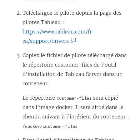
Téléchargez le pilote depuis la page des
pilotes Tableau :
https://www.tableau.com/fr-
(
ca/support/drivers
L
Copiez le fichier de pilote téléchargé dans
e
le répertoire customer-files de l’outil
l
d’installation de Tableau Server dans un
i
conteneur.
e
n
Le répertoire
sera copié
customer-files
s
dans l’image docker. Il sera situé dans le
’
chemin suivant à l’intérieur du conteneur :
o
/docker/customer-files
u