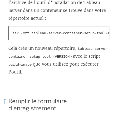
l’archive de l’outil d’installation de Tableau
s
Server dans un conteneur se trouve dans votre
u
répertoire actuel :
n
e
tar -xzf tableau-server-container-setup-tool-<VERS
n
o
Cela crée un nouveau répertoire,
tableau-server-
u
avec le script
container-setup-tool-<VERSION>
v
que vous utilisez pour exécuter
build-image
e
l’outil.
l
l
e
f
Remplir le formulaire
d’enregistrement
e
n