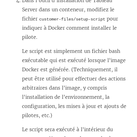
Dans l’outil d’installation de Tableau
v
Server dans un conteneur, modifiez le
r
fichier
pour
customer-files/setup-script
e
indiquer à Docker comment installer le
d
pilote.
a
n
Le script est simplement un fichier bash
s
exécutable qui est exécuté lorsque l’image
u
Docker est générée. (Techniquement, il
n
peut être utilisé pour effectuer des actions
e
arbitraires dans l’image, y compris
n
l’installation de l’environnement, la
o
configuration, les mises à jour et ajouts de
u
pilotes, etc.)
v
Le script sera exécuté à l’intérieur du
e