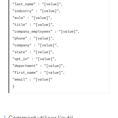
"last_name" : "[value]",
"industry" : "[value]",
"eula" : "[value]",
"title" : "[value]",
"company_employees" : "[value]",
"phone" : "[value]",
"company" : "[value]",
"state" : "[value]",
"opt_in" : "[value]",
"department" : "[value]",
"first_name" : "[value]",
"email" : "[value]"

}
Comment utiliser l’outil