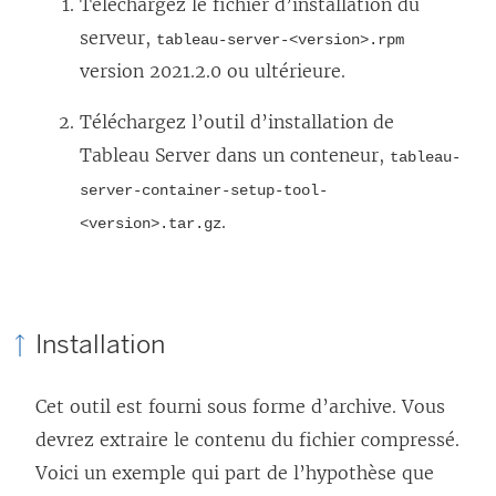
Téléchargez le fichier d’installation du
e
serveur,
tableau-server-<version>.rpm
l
version 2021.2.0 ou ultérieure.
i
e
Téléchargez l’outil d’installation de
n
Tableau Server dans un conteneur,
tableau-
s
server-container-setup-tool-
’
.
<version>.tar.gz
o
u
v
Installation
r
e
Cet outil est fourni sous forme d’archive. Vous
d
devrez extraire le contenu du fichier compressé.
a
Voici un exemple qui part de l’hypothèse que
n