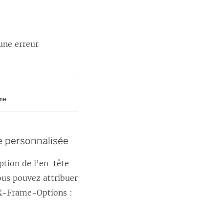
une erreur
me
se personnalisée
eption de l’en-tête
ous pouvez attribuer
é X-Frame-Options :