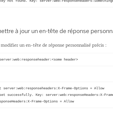
key not found. Key: server:web:responseheaders:Something
mettre à jour un en-tête de réponse personn
 modifier un en-tête de réponse personnalisé précis :
server:web:responseheader:<some header>
t server:web:responseheaders:X-Frame-Options = Allow

set successfully. Key: server:web:responseHeaders:X-Frame
sponseHeaders:X-Frame-Options = Allow