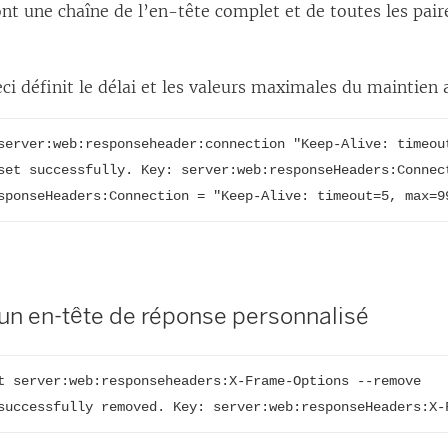
nt une chaîne de l’en-tête complet et de toutes les paire
ci définit le délai et les valeurs maximales du maintien a
server:web:responseheader:connection "Keep-Alive: timeout
set successfully. Key: server:web:responseHeaders:Connect
sponseHeaders:Connection = "Keep-Alive: timeout=5, max=9
un en-tête de réponse personnalisé
t server:web:responseheaders:X-Frame-Options --remove

successfully removed. Key: server:web:responseHeaders:X-