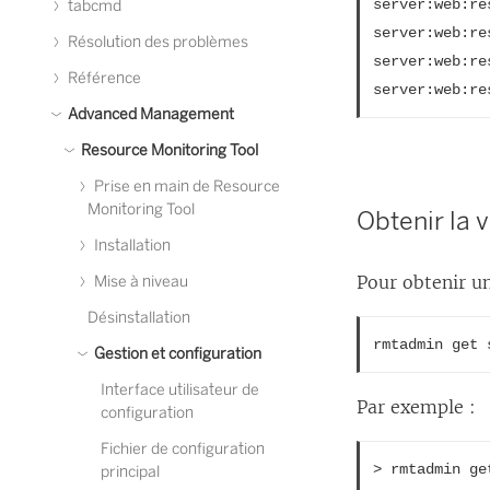
server:web:re
tabcmd
server:web:re
Résolution des problèmes
server:web:re
Référence
server:web:re
Advanced Management
Resource Monitoring Tool
Prise en main de Resource
Monitoring Tool
Obtenir la 
Installation
Pour obtenir un
Mise à niveau
Désinstallation
rmtadmin get 
Gestion et configuration
Interface utilisateur de
Par exemple :
configuration
Fichier de configuration
> rmtadmin ge
principal