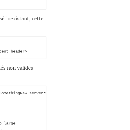
sé inexistant, cette
tent header>
lés non valides
SomethingNew server:web:responseHeaders:Connection

 large
