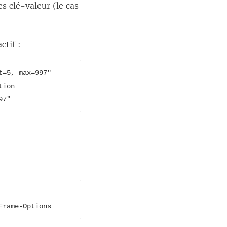
s clé-valeur (le cas
ctif :
=5, max=997"

ion

97"
Frame-Options