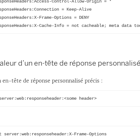
sponseHeaders:Access-Control-Allow-Origin = *

sponseHeaders:Connection = Keep-Alive

sponseHeaders:X-Frame-Options = DENY

sponseHeaders:X-Cache-Info = not cacheable; meta data to
valeur d’un en-tête de réponse personnalisé
 en-tête de réponse personnalisé précis :
server:web:responseheader:<some header>
t server:web:responseheader:X-Frame-Options
