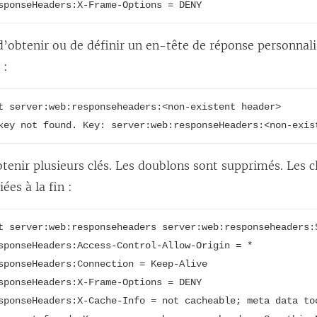
sponseHeaders:X-Frame-Options = DENY
d’obtenir ou de définir un en-tête de réponse personnali
 :
t server:web:responseheaders:<non-existent header>

key not found. Key: server:web:responseHeaders:<non-exis
enir plusieurs clés. Les doublons sont supprimés. Les c
ées à la fin :
t server:web:responseheaders server:web:responseheaders:
sponseHeaders:Access-Control-Allow-Origin = *

sponseHeaders:Connection = Keep-Alive

sponseHeaders:X-Frame-Options = DENY

sponseHeaders:X-Cache-Info = not cacheable; meta data too