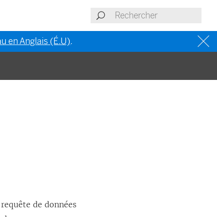
u en Anglais (É.U)
.
e requête de données