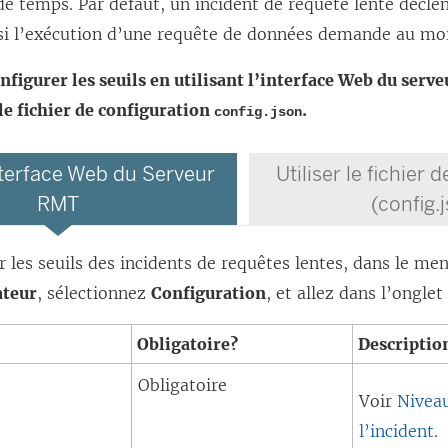
e temps. Par défaut, un incident de requête lente décle
si l’exécution d’une requête de données demande au mo
nfigurer les seuils en utilisant l’interface Web du serv
le fichier de configuration
.
config.json
interface Web du Serveur
Utiliser le fichier 
RMT
(config.
r les seuils des incidents de requêtes lentes, dans le me
ateur
, sélectionnez
Configuration
, et allez dans l’ongle
Obligatoire?
Descriptio
Obligatoire
Voir
Niveau
l’incident
.