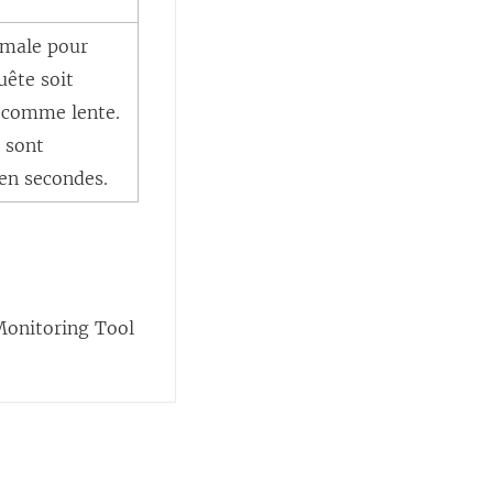
imale pour
uête soit
 comme lente.
s sont
en secondes.
Monitoring Tool