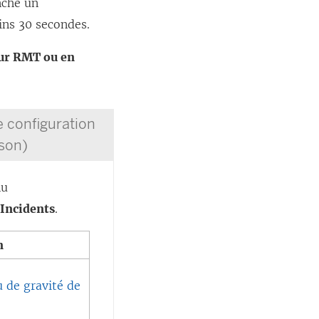
nche un
ins 30 secondes.
eur RMT ou en
de configuration
json)
nu
t
Incidents
.
n
 de gravité de