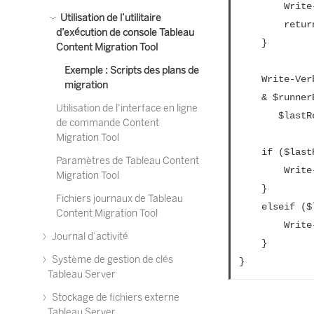
		Write-Warning "Skipping plan because previous migration failed. `nSkipped plan: $file"

Utilisation de l’utilitaire
		return

d’exécution de console Tableau
	}

Content Migration Tool
Exemple : Scripts des plans de
	Write-Verbose "Running migration plan: $file"

migration
	& $runnerExe $file

Utilisation de l’interface en ligne
       $lastR
de commande Content
Migration Tool
 	if ($lastResult -ge 2) {

Paramètres de Tableau Content
		Write-Error "Migration failed. See output or log file for error details.`nPlan: $file" -ErrorAction 'Continue'

Migration Tool
	}

Fichiers journaux de Tableau
	elseif ($lastResult -eq 1) {

Content Migration Tool
		Write-Warning "Migration completed with warnings. See output or log file for warning details.`nPlan: $file"

Journal d’activité
	}

Système de gestion de clés
}
Tableau Server
Stockage de fichiers externe
Tableau Server