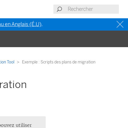
u en Anglais (É.U)
.
tion Tool
Exemple : Scripts des plans de migration
ration
ouvez utiliser