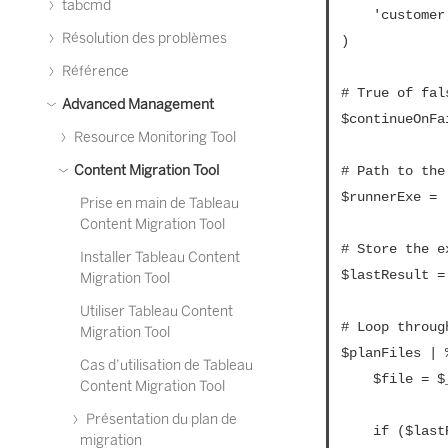
tabcmd
	'customer 2.tcmx'

Résolution des problèmes
)

Référence
# True of fal
Advanced Management
$continueOnFa
Resource Monitoring Tool
Content Migration Tool
# Path to the
$runnerExe = 
Prise en main de Tableau
Content Migration Tool
# Store the e
Installer Tableau Content
$lastResult = 
Migration Tool
Utiliser Tableau Content
# Loop throug
Migration Tool
$planFiles | %
Cas d’utilisation de Tableau
	$file = $_

Content Migration Tool
Présentation du plan de
	if ($lastResult -ge 2 -and -not($continueOnFailure)) {

migration