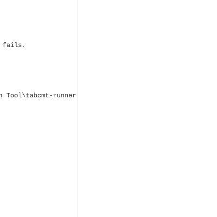
fails.

 Tool\tabcmt-runner.exe'
