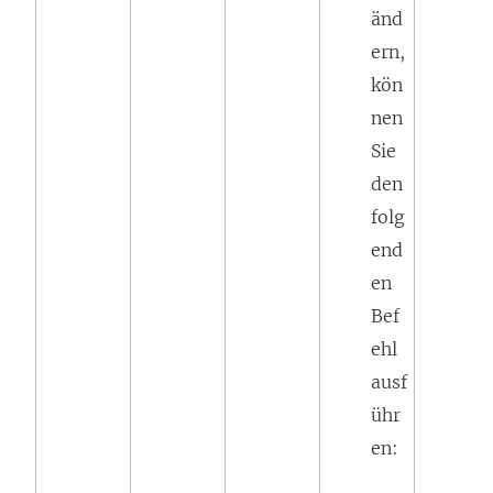
änd
ern,
kön
nen
Sie
den
folg
end
en
Bef
ehl
ausf
ühr
en: