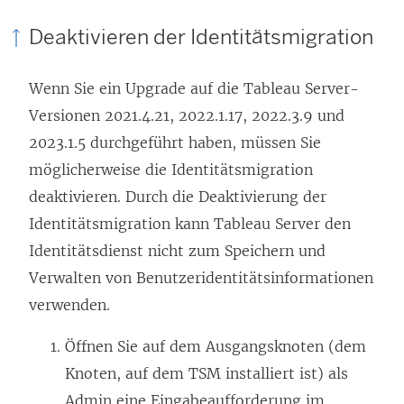
n
Deaktivieren der Identitätsmigration
s
t
Wenn Sie ein Upgrade auf die Tableau Server-
e
Versionen 2021.4.21, 2022.1.17, 2022.3.9 und
r
2023.1.5 durchgeführt haben, müssen Sie
g
möglicherweise die Identitätsmigration
e
deaktivieren. Durch die Deaktivierung der
ö
Identitätsmigration kann Tableau Server den
f
Identitätsdienst nicht zum Speichern und
f
Verwalten von Benutzeridentitätsinformationen
n
verwenden.
e
t
Öffnen Sie auf dem Ausgangsknoten (dem
)
Knoten, auf dem TSM installiert ist) als
Admin eine Eingabeaufforderung im