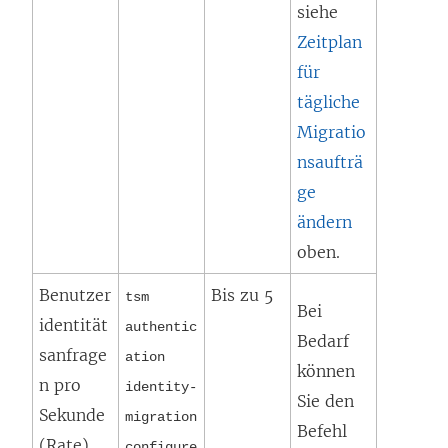
siehe
Zeitplan
für
tägliche
Migratio
nsaufträ
ge
ändern
oben.
Benutzer
Bis zu 5
tsm
Bei
identität
authentic
Bedarf
sanfrage
ation
können
n pro
identity-
Sie den
Sekunde
migration
Befehl
(Rate)
configure