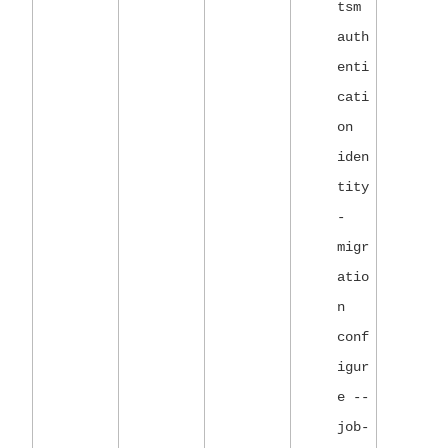
tsm
auth
enti
cati
on
iden
tity
-
migr
atio
n
conf
igur
e --
job-