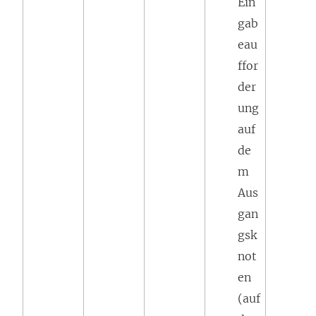
Ein
gab
eau
ffor
der
ung
auf
de
m
Aus
gan
gsk
not
en
(auf