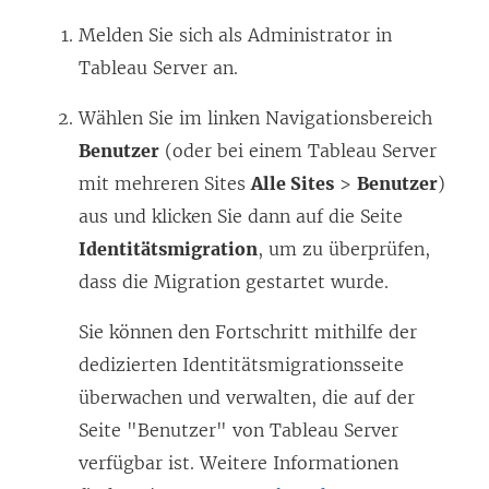
e
Melden Sie sich als Administrator in
r
Tableau Server an.
g
e
Wählen Sie im linken Navigationsbereich
ö
Benutzer
(oder bei einem Tableau Server
f
mit mehreren Sites
Alle Sites
>
Benutzer
)
f
aus und klicken Sie dann auf die Seite
n
Identitätsmigration
, um zu überprüfen,
e
dass die Migration gestartet wurde.
t
Sie können den Fortschritt mithilfe der
)
dedizierten Identitätsmigrationsseite
überwachen und verwalten, die auf der
Seite "Benutzer" von Tableau Server
verfügbar ist. Weitere Informationen