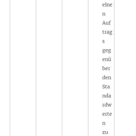
elne
n
Auf
trag
s
geg
enü
ber
den
Sta
nda
rdw
erte
n
zu