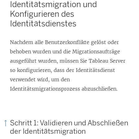
Identitätsmigration und
i
Konfigurieren des
r
Identitätsdienstes
d
i
n
Nachdem alle Benutzerkonflikte gelöst oder
n
behoben wurden und die Migrationsaufträge
e
ausgeführt wurden, müssen Sie Tableau Server
u
so konfigurieren, dass der Identitätsdienst
e
verwendet wird, um den
m
Identitätsmigrationsprozess abzuschließen.
F
e
n
Schritt 1: Validieren und Abschließen
s
der Identitätsmigration
t