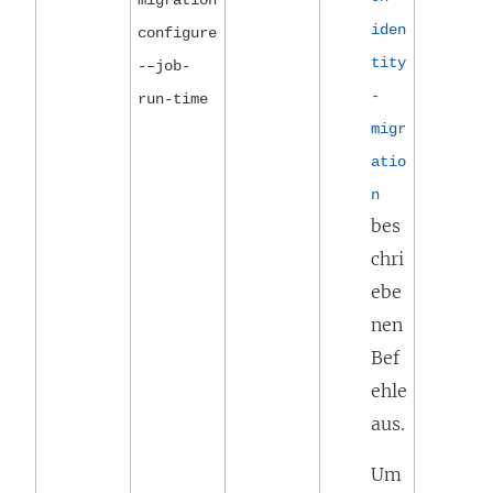
iden
configure
tity
-–job-
-
run-time
migr
atio
n
bes
chri
ebe
nen
Bef
ehle
aus.
Um