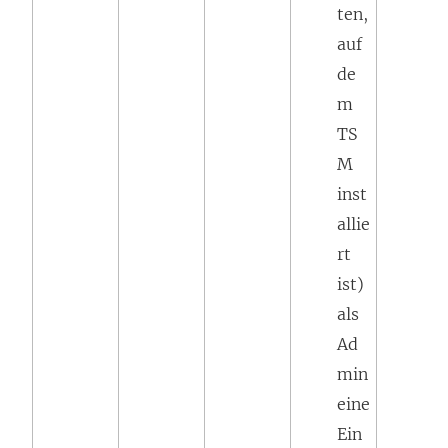
ten,
auf
de
m
TS
M
inst
allie
rt
ist)
als
Ad
min
eine
Ein