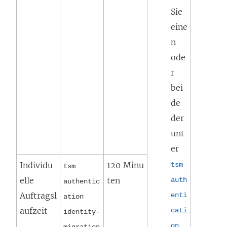
Sie
eine
n
ode
r
bei
de
der
unt
er
Individu
120 Minu
tsm
tsm
elle
ten
auth
authentic
Auftragsl
enti
ation
aufzeit
cati
identity-
on
migration