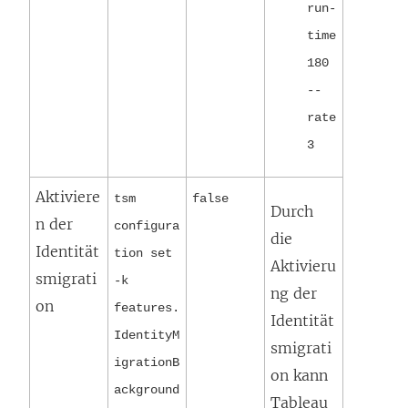
run-
time
180
--
rate
3
Aktiviere
tsm
false
Durch
n der
configura
die
Identität
tion set
Aktivieru
smigrati
-k
ng der
on
features.
Identität
IdentityM
smigrati
igrationB
on kann
ackground
Tableau