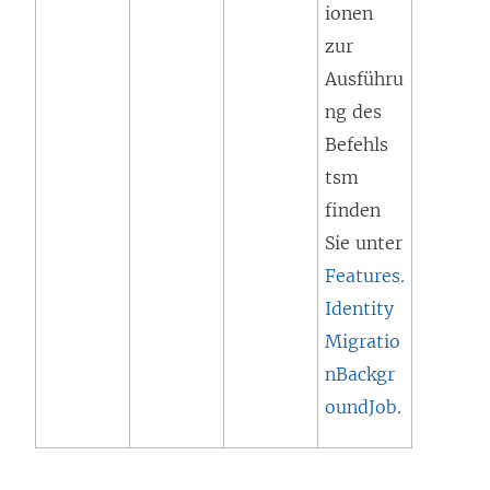
n
ionen
k
zur
w
Ausführu
i
ng des
r
Befehls
d
tsm
i
finden
n
Sie unter
n
Features.
e
Identity
u
Migratio
e
nBackgr
m
oundJob
.
F
e