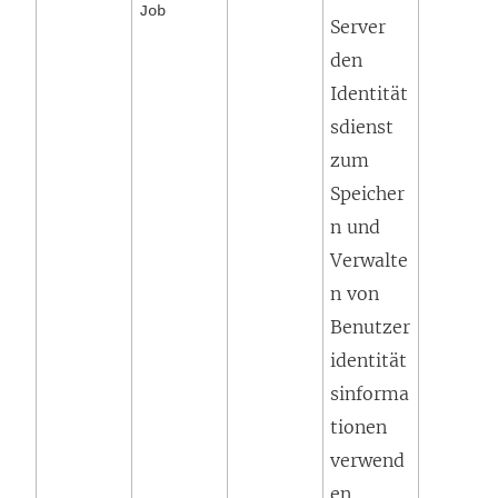
Job
Server
den
Identität
sdienst
zum
Speicher
n und
Verwalte
n von
Benutzer
identität
sinforma
tionen
verwend
en.