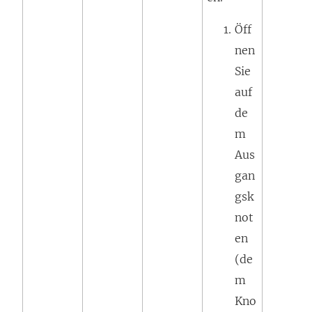
Öff
nen
Sie
auf
de
m
Aus
gan
gsk
not
en
(de
m
Kno