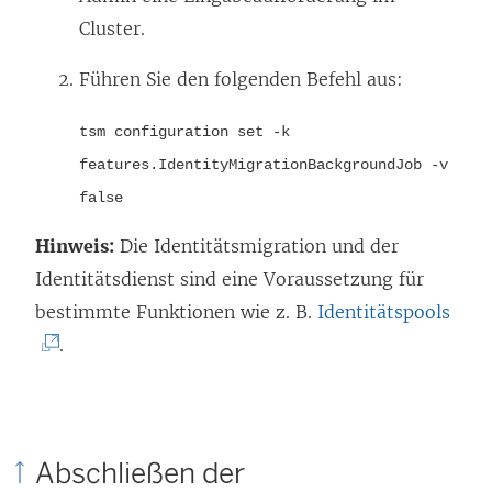
Cluster.
Führen Sie den folgenden Befehl aus:
tsm configuration set -k
features.IdentityMigrationBackgroundJob -v
false
Hinweis:
Die Identitätsmigration und der
Identitätsdienst sind eine Voraussetzung für
(
bestimmte Funktionen wie z. B.
Identitätspools
L
.
i
n
k
Abschließen der
w