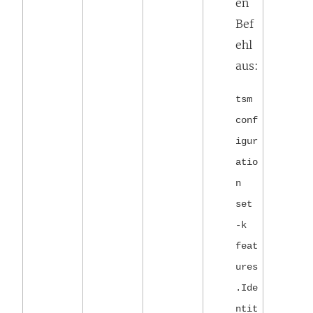
en
Bef
ehl
aus:
tsm
conf
igur
atio
n
set
-k
feat
ures
.Ide
ntit