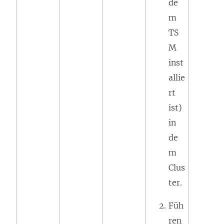
de
m
TS
M
inst
allie
rt
ist)
in
de
m
Clus
ter.
Füh
ren