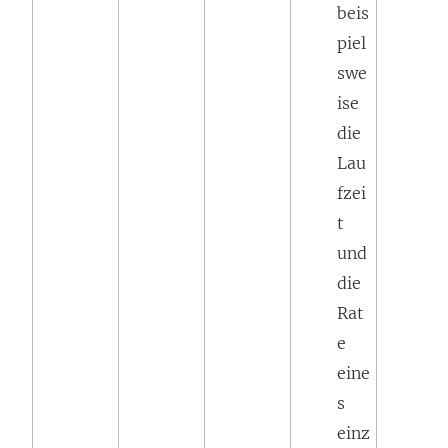
beis
piel
swe
ise
die
Lau
fzei
t
und
die
Rat
e
eine
s
einz